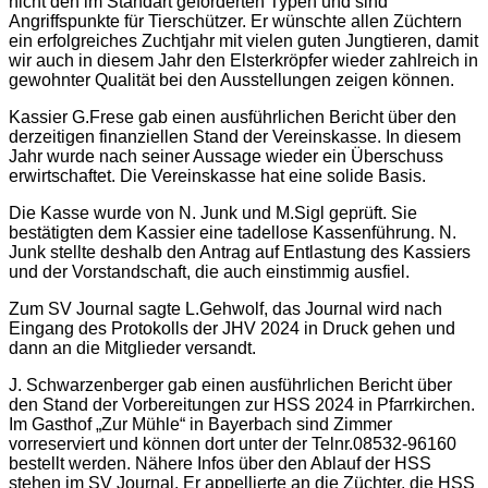
nicht den im Standart geforderten Typen und sind
Angriffspunkte für Tierschützer. Er wünschte allen Züchtern
ein erfolgreiches Zuchtjahr mit vielen guten Jungtieren, damit
wir auch in diesem Jahr den Elsterkröpfer wieder zahlreich in
gewohnter Qualität bei den Ausstellungen zeigen können.
Kassier G.Frese gab einen ausführlichen Bericht über den
derzeitigen finanziellen Stand der Vereinskasse. In diesem
Jahr wurde nach seiner Aussage wieder ein Überschuss
erwirtschaftet. Die Vereinskasse hat eine solide Basis.
Die Kasse wurde von N. Junk und M.Sigl geprüft. Sie
bestätigten dem Kassier eine tadellose Kassenführung. N.
Junk stellte deshalb den Antrag auf Entlastung des Kassiers
und der Vorstandschaft, die auch einstimmig ausfiel.
Zum SV Journal sagte L.Gehwolf, das Journal wird nach
Eingang des Protokolls der JHV 2024 in Druck gehen und
dann an die Mitglieder versandt.
J. Schwarzenberger gab einen ausführlichen Bericht über
den Stand der Vorbereitungen zur HSS 2024 in Pfarrkirchen.
Im Gasthof „Zur Mühle“ in Bayerbach sind Zimmer
vorreserviert und können dort unter der Telnr.08532-96160
bestellt werden. Nähere Infos über den Ablauf der HSS
stehen im SV Journal. Er appellierte an die Züchter, die HSS