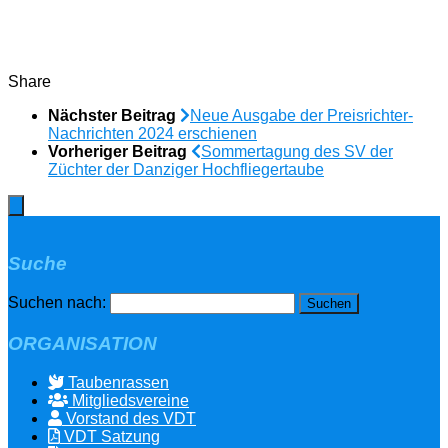
Share
Nächster Beitrag
Neue Ausgabe der Preisrichter-
Nachrichten 2024 erschienen
Vorheriger Beitrag
Sommertagung des SV der
Züchter der Danziger Hochfliegertaube
Suche
Suchen nach:
ORGANISATION
Taubenrassen
Mitgliedsvereine
Vorstand des VDT
VDT Satzung