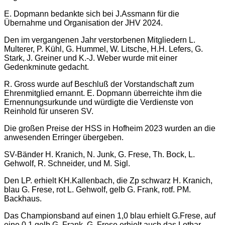
E. Dopmann bedankte sich bei J.Assmann für die
Übernahme und Organisation der JHV 2024.
Den im vergangenen Jahr verstorbenen Mitgliedern L.
Multerer, P. Kühl, G. Hummel, W. Litsche, H.H. Lefers, G.
Stark, J. Greiner und K.-J. Weber wurde mit einer
Gedenkminute gedacht.
R. Gross wurde auf Beschluß der Vorstandschaft zum
Ehrenmitglied ernannt. E. Dopmann überreichte ihm die
Ernennungsurkunde und würdigte die Verdienste von
Reinhold für unseren SV.
Die großen Preise der HSS in Hofheim 2023 wurden an die
anwesenden Erringer übergeben.
SV-Bänder H. Kranich, N. Junk, G. Frese, Th. Bock, L.
Gehwolf, R. Schneider, und M. Sigl.
Den LP. erhielt KH.Kallenbach, die Zp schwarz H. Kranich,
blau G. Frese, rot L. Gehwolf, gelb G. Frank, rotf. PM.
Backhaus.
Das Championsband auf einen 1,0 blau erhielt G.Frese, auf
eine 0,1 gelb G. Frank. G. Frese erhielt auch das Lothar