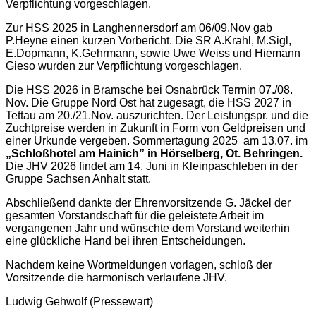
Verpflichtung vorgeschlagen.
Zur HSS 2025 in Langhennersdorf am 06/09.Nov gab
P.Heyne einen kurzen Vorbericht. Die SR A.Krahl, M.Sigl,
E.Dopmann, K.Gehrmann, sowie Uwe Weiss und Hiemann
Gieso wurden zur Verpflichtung vorgeschlagen.
Die HSS 2026 in Bramsche bei Osnabrück Termin 07./08.
Nov. Die Gruppe Nord Ost hat zugesagt, die HSS 2027 in
Tettau am 20./21.Nov. auszurichten. Der Leistungspr. und die
Zuchtpreise werden in Zukunft in Form von Geldpreisen und
einer Urkunde vergeben. Sommertagung 2025 am 13.07. im
„Schloßhotel am Hainich” in Hörselberg, Ot. Behringen.
Die JHV 2026 findet am 14. Juni in Kleinpaschleben in der
Gruppe Sachsen Anhalt statt.
Abschließend dankte der Ehrenvorsitzende G. Jäckel der
gesamten Vorstandschaft für die geleistete Arbeit im
vergangenen Jahr und wünschte dem Vorstand weiterhin
eine glückliche Hand bei ihren Entscheidungen.
Nachdem keine Wortmeldungen vorlagen, schloß der
Vorsitzende die harmonisch verlaufene JHV.
Ludwig Gehwolf (Pressewart)