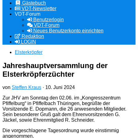
Gästebuch
VDT-Newsletter
VDT-Forum
Benutzerlogin
VDT-Forum
Neues Benutzerkonto einrichten
Redaktion
LOGIN
Elsterkröpfer
Jahreshauptversammlung der
Elsterkröpferzüchter
von
Steffen Kraus
·
10. Juni 2024
Zur JHV am Sonntag den 02.06. im „Kongresszentrum
Pfiffelburg“ in Pfiffelbach Thüringen, begrüßte der
Vorsitzende E. Dopmann, die 26 anwesenden Mitglieder.
Sein besonderer Gruß galt dem Ehrenvorsitzenden G.
Jäckel, sowie Ehrenmitglied R. Schneider.
Die vorgeschlagene Tagesordnung wurde einstimmig
angenommen.