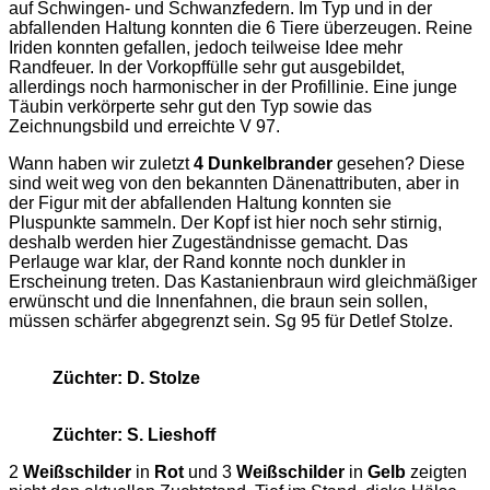
auf Schwingen- und Schwanzfedern. Im Typ und in der
abfallenden Haltung konnten die 6 Tiere überzeugen. Reine
Iriden konnten gefallen, jedoch teilweise Idee mehr
Randfeuer. In der Vorkopffülle sehr gut ausgebildet,
allerdings noch harmonischer in der Profillinie. Eine junge
Täubin verkörperte sehr gut den Typ sowie das
Zeichnungsbild und erreichte V 97.
Wann haben wir zuletzt
4 Dunkelbrander
gesehen? Diese
sind weit weg von den bekannten Dänenattributen, aber in
der Figur mit der abfallenden Haltung konnten sie
Pluspunkte sammeln. Der Kopf ist hier noch sehr stirnig,
deshalb werden hier Zugeständnisse gemacht. Das
Perlauge war klar, der Rand konnte noch dunkler in
Erscheinung treten. Das Kastanienbraun wird gleichmäßiger
erwünscht und die Innenfahnen, die braun sein sollen,
müssen schärfer abgegrenzt sein. Sg 95 für Detlef Stolze.
Züchter: D. Stolze
Züchter: S. Lieshoff
2
Weißschilder
in
Rot
und 3
Weißschilder
in
Gelb
zeigten