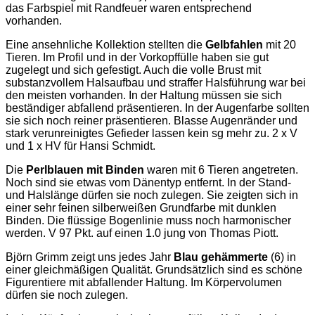
das Farbspiel mit Randfeuer waren entsprechend
vorhanden.
Eine ansehnliche Kollektion stellten die
Gelbfahlen
mit 20
Tieren. Im Profil und in der Vorkopffülle haben sie gut
zugelegt und sich gefestigt. Auch die volle Brust mit
substanzvollem Halsaufbau und straffer Halsführung war bei
den meisten vorhanden. In der Haltung müssen sie sich
beständiger abfallend präsentieren. In der Augenfarbe sollten
sie sich noch reiner präsentieren. Blasse Augenränder und
stark verunreinigtes Gefieder lassen kein sg mehr zu. 2 x V
und 1 x HV für Hansi Schmidt.
Die
Perlblauen mit Binden
waren mit 6 Tieren angetreten.
Noch sind sie etwas vom Dänentyp entfernt. In der Stand-
und Halslänge dürfen sie noch zulegen. Sie zeigten sich in
einer sehr feinen silberweißen Grundfarbe mit dunklen
Binden. Die flüssige Bogenlinie muss noch harmonischer
werden. V 97 Pkt. auf einen 1.0 jung von Thomas Piott.
Björn Grimm zeigt uns jedes Jahr
Blau gehämmerte
(6) in
einer gleichmäßigen Qualität. Grundsätzlich sind es schöne
Figurentiere mit abfallender Haltung. Im Körpervolumen
dürfen sie noch zulegen.