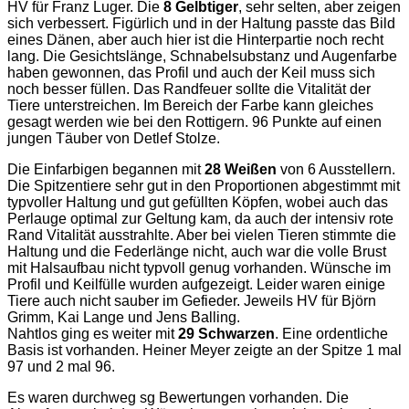
HV für Franz Luger. Die
8 Gelbtiger
, sehr selten, aber zeigen
sich verbessert. Figürlich und in der Haltung passte das Bild
eines Dänen, aber auch hier ist die Hinterpartie noch recht
lang. Die Gesichtslänge, Schnabelsubstanz und Augenfarbe
haben gewonnen, das Profil und auch der Keil muss sich
noch besser füllen. Das Randfeuer sollte die Vitalität der
Tiere unterstreichen. Im Bereich der Farbe kann gleiches
gesagt werden wie bei den Rottigern. 96 Punkte auf einen
jungen Täuber von Detlef Stolze.
Die Einfarbigen begannen mit
28 Weißen
von 6 Ausstellern.
Die Spitzentiere sehr gut in den Proportionen abgestimmt mit
typvoller Haltung und gut gefüllten Köpfen, wobei auch das
Perlauge optimal zur Geltung kam, da auch der intensiv rote
Rand Vitalität ausstrahlte. Aber bei vielen Tieren stimmte die
Haltung und die Federlänge nicht, auch war die volle Brust
mit Halsaufbau nicht typvoll genug vorhanden. Wünsche im
Profil und Keilfülle wurden aufgezeigt. Leider waren einige
Tiere auch nicht sauber im Gefieder. Jeweils HV für Björn
Grimm, Kai Lange und Jens Balling.
Nahtlos ging es weiter mit
29 Schwarzen
. Eine ordentliche
Basis ist vorhanden. Heiner Meyer zeigte an der Spitze 1 mal
97 und 2 mal 96.
Es waren durchweg sg Bewertungen vorhanden. Die