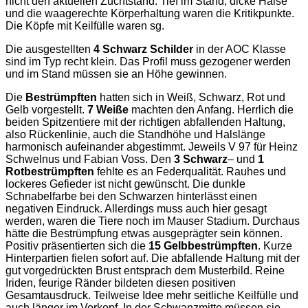
nicht den aktuellen Zuchtstand. Tief im Stand, dicke Hälse
und die waagerechte Körperhaltung waren die Kritikpunkte.
Die Köpfe mit Keilfülle waren sg.
Die ausgestellten
4 Schwarz Schilder
in der AOC Klasse
sind im Typ recht klein. Das Profil muss gezogener werden
und im Stand müssen sie an Höhe gewinnen.
Die
Bestrümpften
hatten sich in Weiß, Schwarz, Rot und
Gelb vorgestellt.
7 Weiße
machten den Anfang. Herrlich die
beiden Spitzentiere mit der richtigen abfallenden Haltung,
also Rückenlinie, auch die Standhöhe und Halslänge
harmonisch aufeinander abgestimmt. Jeweils V 97 für Heinz
Schwelnus und Fabian Voss. Den
3 Schwarz
– und
1
Rotbestrümpften
fehlte es an Federqualität. Rauhes und
lockeres Gefieder ist nicht gewünscht. Die dunkle
Schnabelfarbe bei den Schwarzen hinterlässt einen
negativen Eindruck. Allerdings muss auch hier gesagt
werden, waren die Tiere noch im Mauser Stadium. Durchaus
hätte die Bestrümpfung etwas ausgeprägter sein können.
Positiv präsentierten sich die
15 Gelbbestrümpften
. Kurze
Hinterpartien fielen sofort auf. Die abfallende Haltung mit der
gut vorgedrückten Brust entsprach dem Musterbild. Reine
Iriden, feurige Ränder bildeten diesen positiven
Gesamtausdruck. Teilweise Idee mehr seitliche Keilfülle und
auch länger im Vorkopf. In der Schwanzmitte müssen sie