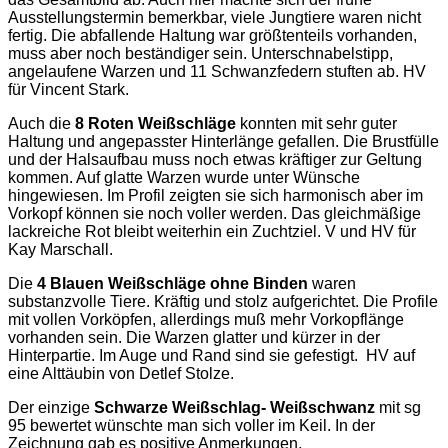
Ausstellungstermin bemerkbar, viele Jungtiere waren nicht
fertig. Die abfallende Haltung war größtenteils vorhanden,
muss aber noch beständiger sein. Unterschnabelstipp,
angelaufene Warzen und 11 Schwanzfedern stuften ab. HV
für Vincent Stark.
Auch die
8 Roten Weißschläge
konnten mit sehr guter
Haltung und angepasster Hinterlänge gefallen. Die Brustfülle
und der Halsaufbau muss noch etwas kräftiger zur Geltung
kommen. Auf glatte Warzen wurde unter Wünsche
hingewiesen. Im Profil zeigten sie sich harmonisch aber im
Vorkopf können sie noch voller werden. Das gleichmäßige
lackreiche Rot bleibt weiterhin ein Zuchtziel. V und HV für
Kay Marschall.
Die
4 Blauen Weißschläge
ohne Binden
waren
substanzvolle Tiere. Kräftig und stolz aufgerichtet. Die Profile
mit vollen Vorköpfen, allerdings muß mehr Vorkopflänge
vorhanden sein. Die Warzen glatter und kürzer in der
Hinterpartie. Im Auge und Rand sind sie gefestigt. HV auf
eine Alttäubin von Detlef Stolze.
Der einzige
Schwarze
Weißschlag- Weißschwanz
mit sg
95 bewertet wünschte man sich voller im Keil. In der
Zeichnung gab es positive Anmerkungen.