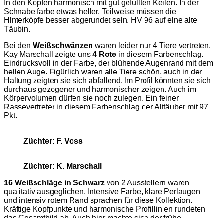
In den Köpfen harmonisch mit gut gefüllten Keilen. In der
Schnabelfarbe etwas heller. Teilweise müssen die
Hinterköpfe besser abgerundet sein. HV 96 auf eine alte
Täubin.
Bei den
Weißschwänzen
waren leider nur 4 Tiere vertreten.
Kay Marschall zeigte uns
4 Rote
in diesem Farbenschlag.
Eindrucksvoll in der Farbe, der blühende Augenrand mit dem
hellen Auge. Figürlich waren alle Tiere schön, auch in der
Haltung zeigten sie sich abfallend. Im Profil könnten sie sich
durchaus gezogener und harmonischer zeigen. Auch im
Körpervolumen dürfen sie noch zulegen. Ein feiner
Rassevertreter in diesem Farbenschlag der Alttäuber mit 97
Pkt.
Züchter: F. Voss
Züchter: K. Marschall
16 Weißschläge in Schwarz
von 2 Ausstellern waren
qualitativ ausgeglichen. Intensive Farbe, klare Perlaugen
und intensiv rotem Rand sprachen für diese Kollektion.
Kräftige Kopfpunkte und harmonische Profillinien rundeten
das Gesamtbild ab. Auch hier machte sich der frühe