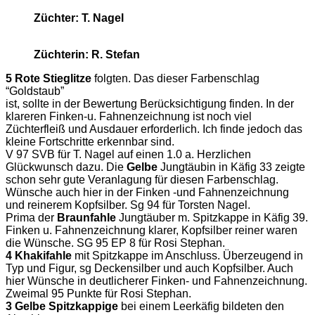
Züchter: T. Nagel
Züchterin: R. Stefan
5 Rote Stieglitze
folgten. Das dieser Farbenschlag
“Goldstaub”
ist, sollte in der Bewertung Berücksichtigung finden. In der
klareren Finken-u. Fahnenzeichnung ist noch viel
Züchterfleiß und Ausdauer erforderlich. Ich finde jedoch das
kleine Fortschritte erkennbar sind.
V 97 SVB für T. Nagel auf einen 1.0 a. Herzlichen
Glückwunsch dazu. Die
Gelbe
Jungtäubin in Käfig 33 zeigte
schon sehr gute Veranlagung für diesen Farbenschlag.
Wünsche auch hier in der Finken -und Fahnenzeichnung
und reinerem Kopfsilber. Sg 94 für Torsten Nagel.
Prima der
Braunfahle
Jungtäuber m. Spitzkappe in Käfig 39.
Finken u. Fahnenzeichnung klarer, Kopfsilber reiner waren
die Wünsche. SG 95 EP 8 für Rosi Stephan.
4 Khakifahle
mit Spitzkappe im Anschluss. Überzeugend in
Typ und Figur, sg Deckensilber und auch Kopfsilber. Auch
hier Wünsche in deutlicherer Finken- und Fahnenzeichnung.
Zweimal 95 Punkte für Rosi Stephan.
3 Gelbe Spitzkappige
bei einem Leerkäfig bildeten den