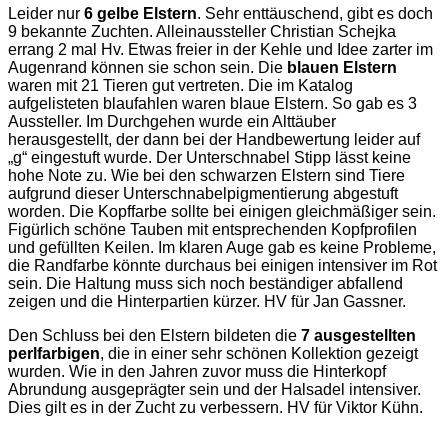
Leider nur
6 gelbe Elstern
. Sehr enttäuschend, gibt es doch
9 bekannte Zuchten. Alleinaussteller Christian Schejka
errang 2 mal Hv. Etwas freier in der Kehle und Idee zarter im
Augenrand können sie schon sein. Die
blauen Elstern
waren mit 21 Tieren gut vertreten. Die im Katalog
aufgelisteten blaufahlen waren blaue Elstern. So gab es 3
Aussteller. Im Durchgehen wurde ein Alttäuber
herausgestellt, der dann bei der Handbewertung leider auf
„g“ eingestuft wurde. Der Unterschnabel Stipp lässt keine
hohe Note zu. Wie bei den schwarzen Elstern sind Tiere
aufgrund dieser Unterschnabelpigmentierung abgestuft
worden. Die Kopffarbe sollte bei einigen gleichmäßiger sein.
Figürlich schöne Tauben mit entsprechenden Kopfprofilen
und gefüllten Keilen. Im klaren Auge gab es keine Probleme,
die Randfarbe könnte durchaus bei einigen intensiver im Rot
sein. Die Haltung muss sich noch beständiger abfallend
zeigen und die Hinterpartien kürzer. HV für Jan Gassner.
Den Schluss bei den Elstern bildeten die
7 ausgestellten
perlfarbigen
, die in einer sehr schönen Kollektion gezeigt
wurden. Wie in den Jahren zuvor muss die Hinterkopf
Abrundung ausgeprägter sein und der Halsadel intensiver.
Dies gilt es in der Zucht zu verbessern. HV für Viktor Kühn.