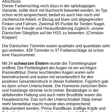
Abschluss.
Dieser Farbenschlag noch dazu in der spitzkappigen
Variante, sollte doch mit Nachsicht bewertet werden. Im Typ
schon recht ansprechend, bedarf es auch hier noch viel
züchterische Arbeit, in Bezug auf klare und abgegrenzten
Finken und Fahnen. Zweimal 95 Punkte für Torsten Nagel.
Es war mir Freude und Herausforderung zugleich, unsere
Dänischen Stieglitze auf der HSS zu bewerten. (Christian
Klapper)
Die Dänischen Tümmler waren qualitativ und quantitativ sehr
gut vertreten. 428 Tümmler in 37 Farbenschläge ist schon
eine Hausnummer.
Mit 24
schwarzen Elstern
wurde die Tümmlergruppe
eröffnet. Die Perlfarbigkeit der Augen ist ein wichtiges
Rasseattribut. Diese leuchtenden Augen waren sehr
beeindruckend und waren mit verantwortlich für den
positiven Gesamteindruck in dieser Kollektion. Figürlich gab
es dann schon Unterschiede. Die Harmonie zwischen Bein-
und Halslänge stimmte nicht immer. Beständiger in der
abfallenden Haltung und auch mehr Brustfülle waren die
Hauptwünsche. Das sich der Unterschnabel Stipp immer
mehr bemerkbar macht musste dies entsprechend
dokumentiert werden. Prima Randfeuer, kräftige Köpfe und