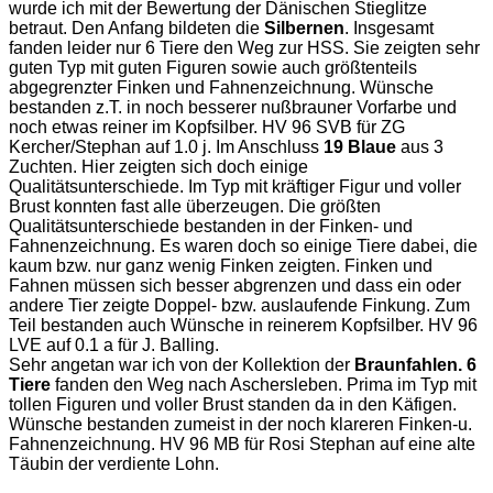
wurde ich mit der Bewertung der Dänischen Stieglitze
betraut. Den Anfang bildeten die
Silbernen
. Insgesamt
fanden leider nur 6 Tiere den Weg zur HSS. Sie zeigten sehr
guten Typ mit guten Figuren sowie auch größtenteils
abgegrenzter Finken und Fahnenzeichnung. Wünsche
bestanden z.T. in noch besserer nußbrauner Vorfarbe und
noch etwas reiner im Kopfsilber. HV 96 SVB für ZG
Kercher/Stephan auf 1.0 j. Im Anschluss
19 Blaue
aus 3
Zuchten. Hier zeigten sich doch einige
Qualitätsunterschiede. Im Typ mit kräftiger Figur und voller
Brust konnten fast alle überzeugen. Die größten
Qualitätsunterschiede bestanden in der Finken- und
Fahnenzeichnung. Es waren doch so einige Tiere dabei, die
kaum bzw. nur ganz wenig Finken zeigten. Finken und
Fahnen müssen sich besser abgrenzen und dass ein oder
andere Tier zeigte Doppel- bzw. auslaufende Finkung. Zum
Teil bestanden auch Wünsche in reinerem Kopfsilber. HV 96
LVE auf 0.1 a für J. Balling.
Sehr angetan war ich von der Kollektion der
Braunfahlen. 6
Tiere
fanden den Weg nach Aschersleben. Prima im Typ mit
tollen Figuren und voller Brust standen da in den Käfigen.
Wünsche bestanden zumeist in der noch klareren Finken-u.
Fahnenzeichnung. HV 96 MB für Rosi Stephan auf eine alte
Täubin der verdiente Lohn.