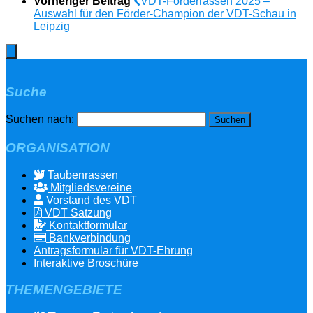
Vorheriger Beitrag
VDT-Förderrassen 2025 –
Auswahl für den Förder-Champion der VDT-Schau in
Leipzig
Suche
Suchen nach:
ORGANISATION
Taubenrassen
Mitgliedsvereine
Vorstand des VDT
VDT Satzung
Kontaktformular
Bankverbindung
Antragsformular für VDT-Ehrung
Interaktive Broschüre
THEMENGEBIETE