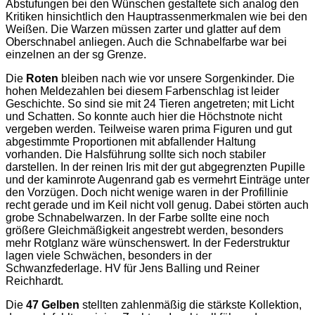
Abstufungen bei den Wünschen gestaltete sich analog den
Kritiken hinsichtlich den Hauptrassenmerkmalen wie bei den
Weißen. Die Warzen müssen zarter und glatter auf dem
Oberschnabel anliegen. Auch die Schnabelfarbe war bei
einzelnen an der sg Grenze.
Die
Roten
bleiben nach wie vor unsere Sorgenkinder. Die
hohen Meldezahlen bei diesem Farbenschlag ist leider
Geschichte. So sind sie mit 24 Tieren angetreten; mit Licht
und Schatten. So konnte auch hier die Höchstnote nicht
vergeben werden. Teilweise waren prima Figuren und gut
abgestimmte Proportionen mit abfallender Haltung
vorhanden. Die Halsführung sollte sich noch stabiler
darstellen. In der reinen Iris mit der gut abgegrenzten Pupille
und der kaminrote Augenrand gab es vermehrt Einträge unter
den Vorzügen. Doch nicht wenige waren in der Profillinie
recht gerade und im Keil nicht voll genug. Dabei störten auch
grobe Schnabelwarzen. In der Farbe sollte eine noch
größere Gleichmäßigkeit angestrebt werden, besonders
mehr Rotglanz wäre wünschenswert. In der Federstruktur
lagen viele Schwächen, besonders in der
Schwanzfederlage. HV für Jens Balling und Reiner
Reichhardt.
Die
47 Gelben
stellten zahlenmäßig die stärkste Kollektion,