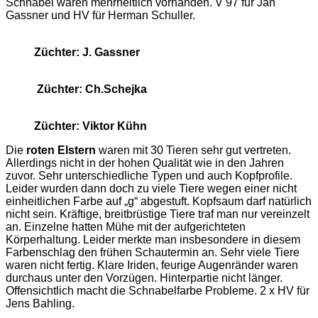
Schnäbel waren mehrheitlich vorhanden. V 97 für Jan
Gassner und HV für Herman Schuller.
Züchter: J. Gassner
Züchter: Ch.Schejka
Züchter: Viktor Kühn
Die
roten Elstern
waren mit 30 Tieren sehr gut vertreten.
Allerdings nicht in der hohen Qualität wie in den Jahren
zuvor. Sehr unterschiedliche Typen und auch Kopfprofile.
Leider wurden dann doch zu viele Tiere wegen einer nicht
einheitlichen Farbe auf „g“ abgestuft. Kopfsaum darf natürlich
nicht sein. Kräftige, breitbrüstige Tiere traf man nur vereinzelt
an. Einzelne hatten Mühe mit der aufgerichteten
Körperhaltung. Leider merkte man insbesondere in diesem
Farbenschlag den frühen Schautermin an. Sehr viele Tiere
waren nicht fertig. Klare Iriden, feurige Augenränder waren
durchaus unter den Vorzügen. Hinterpartie nicht länger.
Offensichtlich macht die Schnabelfarbe Probleme. 2 x HV für
Jens Bahling.