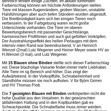
dennoch fehlten einige Zuchten. Im aktuell führenden
Farbenschlag können wir höchste Anforderungen stellen.
Tiere mit blassen Augenrändern, groben Warzen, unstabile
Halsführungen aber auch tiefen Ständern wurden abgestuft.
Die Breitbrüstigkeit kann sich bei einigen Tieren noch
verbessern. In der Farbgebung waren recht große
Unterschiede vorhanden. Die Tiere im oberen
Bewertungsbereich mit passender Gesichtslänge,
harmonischen Profillinien und auch gut gefüllten Vorköpfen.
Der Ausstrahlungseffekt des hellen Perlauges mit dem
intensiv roten Rand war beeindruckend. V an Heinrich
Wenzel (2mal) Lutz Wegener und Heiner Meyer sowie HV an
H.Wenzel (3 mal), und Lutz Wegener.
Mit
15 Blauen ohne Binden
stellte sich dieser Farbenschlag
vor. Diese blauholige Variante findet immer mehr Liebhaber.
Alle Tiere im sg Bereich und höher. Das zeigt der
Aufwärtstrend. In der Vorkopffülle, Schnabelreinheit und
Standhöhe müssen sie noch aufholen. V für Björn Grimm
und HV Thomas Piott.
Die
7 gezeigten Blauen mit Binden
verkörperten nicht die
hohe Qualität aus den Vorjahren. In der gewünschten
abfallenden Haltung und in den Kopfpunkten gab es
Schwachpunkte. Die Schnabelfarbe muss reiner werden.