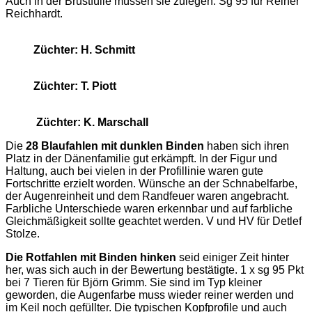
Auch in der Brustfülle müssen sie zulegen. Sg 95 für Reiner
Reichhardt.
Züchter: H. Schmitt
Züchter: T. Piott
Züchter: K. Marschall
Die
28 Blaufahlen mit dunklen Binden
haben sich ihren
Platz in der Dänenfamilie gut erkämpft. In der Figur und
Haltung, auch bei vielen in der Profillinie waren gute
Fortschritte erzielt worden. Wünsche an der Schnabelfarbe,
der Augenreinheit und dem Randfeuer waren angebracht.
Farbliche Unterschiede waren erkennbar und auf farbliche
Gleichmäßigkeit sollte geachtet werden. V und HV für Detlef
Stolze.
Die Rotfahlen
mit Binden hinken
seid einiger Zeit hinter
her, was sich auch in der Bewertung bestätigte. 1 x sg 95 Pkt
bei 7 Tieren für Björn Grimm. Sie sind im Typ kleiner
geworden, die Augenfarbe muss wieder reiner werden und
im Keil noch gefüllter. Die typischen Kopfprofile und auch