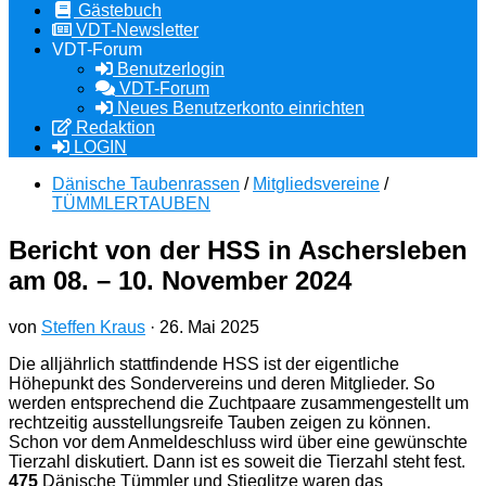
Gästebuch
VDT-Newsletter
VDT-Forum
Benutzerlogin
VDT-Forum
Neues Benutzerkonto einrichten
Redaktion
LOGIN
Dänische Taubenrassen
/
Mitgliedsvereine
/
TÜMMLERTAUBEN
Bericht von der HSS in Aschersleben
am 08. – 10. November 2024
von
Steffen Kraus
·
26. Mai 2025
Die alljährlich stattfindende HSS ist der eigentliche
Höhepunkt des Sondervereins und deren Mitglieder. So
werden entsprechend die Zuchtpaare zusammengestellt um
rechtzeitig ausstellungsreife Tauben zeigen zu können.
Schon vor dem Anmeldeschluss wird über eine gewünschte
Tierzahl diskutiert. Dann ist es soweit die Tierzahl steht fest.
475
Dänische Tümmler und Stieglitze waren das