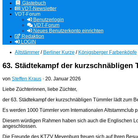
Gästebuch
VDT-Newsletter
VDT-Forum
Benutzerlogin
VDT-Forum
Neues Benutzerkonto einrichten
Redaktion
LOGIN
Altstämmer
/
Berliner Kurze
/
Königsberger Farbenköpfe
63. Städtekampf der kurzschnäbligen
von
Steffen Kraus
·
20. Januar 2026
Liebe Züchterinnen, liebe Züchter,
der 63. Städtekampf der kurzschnäbligen Tümmler lädt zum B
Es werden 1000 Tümmler vom Internationalen Altstammclub pr
Diesem würdigen Rahmen haben sich auch die Englischen Lo
angeschlossen.
Die Freunde des KTZV Meyenburg freuen sich auf Ihren Besu