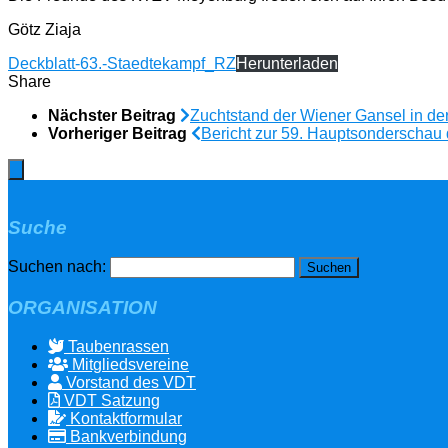
Götz Ziaja
Deckblatt-63.-Staedtekampf_RZ
Herunterladen
Share
Nächster Beitrag
Zuchtstand der Wiener Gansel in d
Vorheriger Beitrag
Bericht zur 59. Hauptsonderschau
Suche
Suchen nach:
ORGANISATION
Taubenrassen
Mitgliedsvereine
Vorstand des VDT
VDT Satzung
Kontaktformular
Bankverbindung