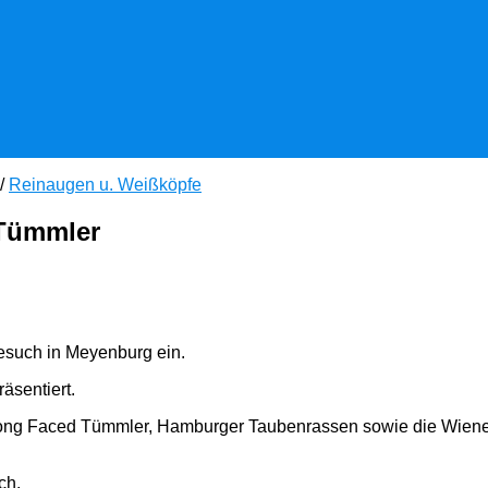
/
Reinaugen u. Weißköpfe
 Tümmler
esuch in Meyenburg ein.
äsentiert.
ng Faced Tümmler, Hamburger Taubenrassen sowie die Wiener
ch.