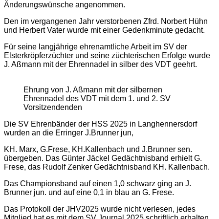
Änderungswünsche angenommen.
Den im vergangenen Jahr verstorbenen Zfrd. Norbert Hühn
und Herbert Vater wurde mit einer Gedenkminute gedacht.
Für seine langjährige ehrenamtliche Arbeit im SV der
Elsterkröpferzüchter und seine züchterischen Erfolge wurde
J. Aßmann mit der Ehrennadel in silber des VDT geehrt.
Ehrung von J. Aßmann mit der silbernen
Ehrennadel des VDT mit dem 1. und 2. SV
Vorsitzendenden
Die SV Ehrenbänder der HSS 2025 in Langhennersdorf
wurden an die Erringer J.Brunner jun,
KH. Marx, G.Frese, KH.Kallenbach und J.Brunner sen.
übergeben. Das Günter Jäckel Gedächtnisband erhielt G.
Frese, das Rudolf Zenker Gedächtnisband KH. Kallenbach.
Das Championsband auf einen 1,0 schwarz ging an J.
Brunner jun. und auf eine 0,1 in blau an G. Frese.
Das Protokoll der JHV2025 wurde nicht verlesen, jedes
Mitglied hat es mit dem SV Journal 2025 schriftlich erhalten.