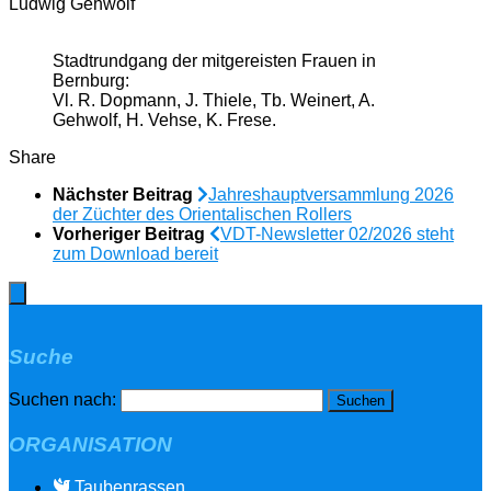
Ludwig Gehwolf
Stadtrundgang der mitgereisten Frauen in
Bernburg:
Vl. R. Dopmann, J. Thiele, Tb. Weinert, A.
Gehwolf, H. Vehse, K. Frese.
Share
Nächster Beitrag
Jahreshauptversammlung 2026
der Züchter des Orientalischen Rollers
Vorheriger Beitrag
VDT-Newsletter 02/2026 steht
zum Download bereit
Suche
Suchen nach:
ORGANISATION
Taubenrassen