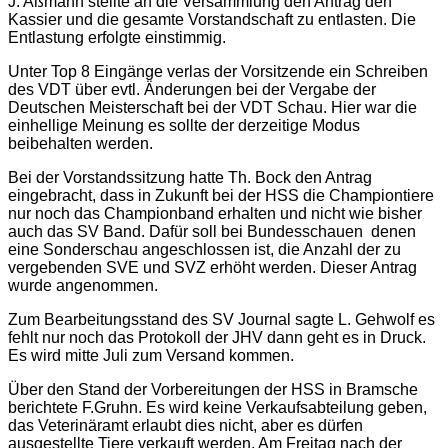
J. Aßmann stellte an die Versammlung den Antrag den
Kassier und die gesamte Vorstandschaft zu entlasten. Die
Entlastung erfolgte einstimmig.
Unter Top 8 Eingänge verlas der Vorsitzende ein Schreiben
des VDT über evtl. Änderungen bei der Vergabe der
Deutschen Meisterschaft bei der VDT Schau. Hier war die
einhellige Meinung es sollte der derzeitige Modus
beibehalten werden.
Bei der Vorstandssitzung hatte Th. Bock den Antrag
eingebracht, dass in Zukunft bei der HSS die Championtiere
nur noch das Championband erhalten und nicht wie bisher
auch das SV Band. Dafür soll bei Bundesschauen denen
eine Sonderschau angeschlossen ist, die Anzahl der zu
vergebenden SVE und SVZ erhöht werden. Dieser Antrag
wurde angenommen.
Zum Bearbeitungsstand des SV Journal sagte L. Gehwolf es
fehlt nur noch das Protokoll der JHV dann geht es in Druck.
Es wird mitte Juli zum Versand kommen.
Über den Stand der Vorbereitungen der HSS in Bramsche
berichtete F.Gruhn. Es wird keine Verkaufsabteilung geben,
das Veterinäramt erlaubt dies nicht, aber es dürfen
ausgestellte Tiere verkauft werden. Am Freitag nach der