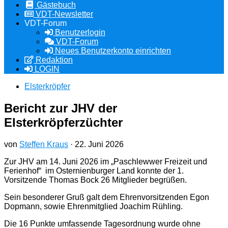
Gästebuch
VDT-Newsletter
VDT-Forum
Benutzerlogin
VDT-Forum
Neues Benutzerkonto einrichten
Redaktion
LOGIN
Elsterkröpfer
Bericht zur JHV der
Elsterkröpferzüchter
von
Steffen Kraus
·
22. Juni 2026
Zur JHV am 14. Juni 2026 im „Paschlewwer Freizeit und
Ferienhof“ im Osternienburger Land konnte der 1.
Vorsitzende Thomas Bock 26 Mitglieder begrüßen.
Sein besonderer Gruß galt dem Ehrenvorsitzenden Egon
Dopmann, sowie Ehrenmitglied Joachim Rühling.
Die 16 Punkte umfassende Tagesordnung wurde ohne