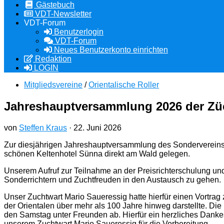
Gästebuch
VDT-Newsletter
VDT-Forum
Benutzerlogin
VDT-Forum
Neues Benutzerkonto einrichten
Redaktion
LOGIN
Mitgliedsvereine
/
Orientalische Roller
Jahreshauptversammlung 2026 der Züch
von
Steffen Kraus
·
22. Juni 2026
Zur diesjährigen Jahreshauptversammlung des Sondervereins de
schönen Keltenhotel Sünna direkt am Wald gelegen.
Unserem Aufruf zur Teilnahme an der Preisrichterschulung und
Sonderrichtern und Zuchtfreuden in den Austausch zu gehen.
Unser Zuchtwart Mario Saueressig hatte hierfür einen Vortrag 
der Orientalen über mehr als 100 Jahre hinweg darstellte. D
den Samstag unter Freunden ab. Hierfür ein herzliches Danke
unserem Zuchtwart Mario Saueressig für die Vorbereitung.