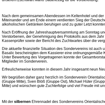
Nach dem gemeinsamen Abendessen im Keltenhotel und der Eh
Miteinander und am Ende einem verdienten Sieg der Deutschen
alkoholischen Getränken beruhigen und zu guter Letzt konnte
Nach Eröffnung der Jahreshauptversammlung am Sonntag un
Verstorbenen, der Genehmigung des Protokolls aus dem Jahr 2
Kassenprüfer sowie der Bericht des Zuchtwartes über die ve
Die aktuelle finanzielle Situation des Sondervereins ist auc
Basalic bescheinigten dem Kassierer eine ordnungsgemäße 
Unter Bewertung des Vorgetragenen konnte der Gesamtvorstand
Mitglieder im Sonderverein.
Erfreulicherweise konnten in diesem Jahr insgesamt neun N
Wir begrüßen daher ganz herzlich im Sonderverein Orientalisc
(Gruppe Mitte), Sven Blöß (Gruppe Ost), Michael Hüter (Grup
Mitte) und wünschen gute Zuchterfolge und viel Freude mit un
Mit der
silbernen
Ehrennadel des Sondervereins Orientalische