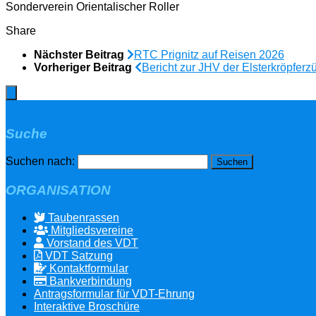
Sonderverein Orientalischer Roller
Share
Nächster Beitrag
RTC Prignitz auf Reisen 2026
Vorheriger Beitrag
Bericht zur JHV der Elsterkröpferz
Suche
Suchen nach:
ORGANISATION
Taubenrassen
Mitgliedsvereine
Vorstand des VDT
VDT Satzung
Kontaktformular
Bankverbindung
Antragsformular für VDT-Ehrung
Interaktive Broschüre