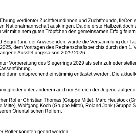
rung verdienter Zuchtfreundinnen und Zuchtfreunde, ließen w
 Nationalmannschaft ausklingen. Da die erste Halbzeit doch a
n wir mit einem guten Tröpfchen den gemeinsamen Erfolg feiern
d Begrüßung der Anwesenden, wurde die Versammlung der Ta
025, dem Vortragen des Rechenschaftsberichts durch den 1. Vor
rgangene Ausstellungssaison 2025/ 2026.
h unter Vorbereitung des Siegerrings 2029 als sehr zufriedenst
Kassenführung.
 dann entsprechend einstimmig entlastet werden. Die aktuelle 
eumitglieder unter anderem auch im Bereich der Jugend aufge
her Roller Christian Thomas (Gruppe Mitte), Marc Heustock (Gru
pe Mitte), Wolfgang Koch (Gruppe Mitte), Roland Jank (Gruppe 
seren Orientalischen Rollern.
r Roller konnten geehrt werden: