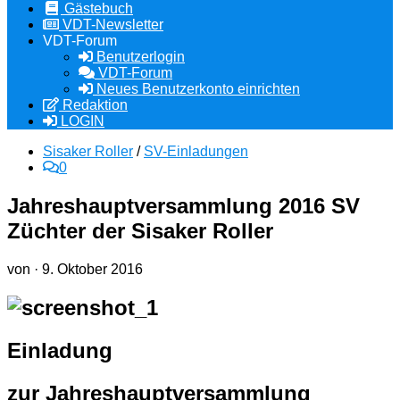
Gästebuch
VDT-Newsletter
VDT-Forum
Benutzerlogin
VDT-Forum
Neues Benutzerkonto einrichten
Redaktion
LOGIN
Sisaker Roller
/
SV-Einladungen
0
Jahreshauptversammlung 2016 SV
Züchter der Sisaker Roller
von
·
9. Oktober 2016
Einladung
zur Jahreshauptversammlung