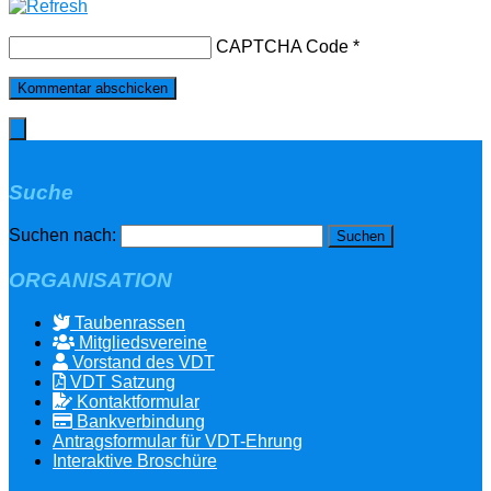
CAPTCHA Code
*
Suche
Suchen nach:
ORGANISATION
Taubenrassen
Mitgliedsvereine
Vorstand des VDT
VDT Satzung
Kontaktformular
Bankverbindung
Antragsformular für VDT-Ehrung
Interaktive Broschüre