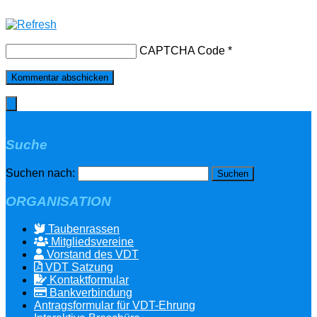
CAPTCHA Code
*
Suche
Suchen nach:
ORGANISATION
Taubenrassen
Mitgliedsvereine
Vorstand des VDT
VDT Satzung
Kontaktformular
Bankverbindung
Antragsformular für VDT-Ehrung