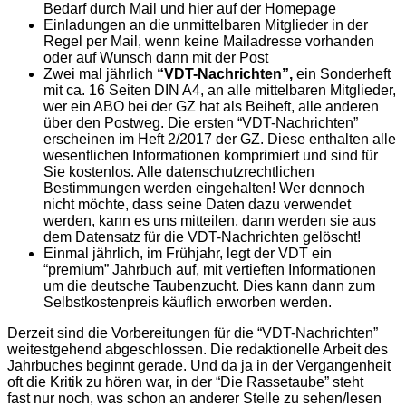
Bedarf durch Mail und hier auf der Homepage
Einladungen an die unmittelbaren Mitglieder in der
Regel per Mail, wenn keine Mailadresse vorhanden
oder auf Wunsch dann mit der Post
Zwei mal jährlich
“VDT-Nachrichten”,
ein Sonderheft
mit ca. 16 Seiten DIN A4, an alle mittelbaren Mitglieder,
wer ein ABO bei der GZ hat als Beiheft, alle anderen
über den Postweg. Die ersten “VDT-Nachrichten”
erscheinen im Heft 2/2017 der GZ. Diese enthalten alle
wesentlichen Informationen komprimiert und sind für
Sie kostenlos. Alle datenschutzrechtlichen
Bestimmungen werden eingehalten! Wer dennoch
nicht möchte, dass seine Daten dazu verwendet
werden, kann es uns mitteilen, dann werden sie aus
dem Datensatz für die VDT-Nachrichten gelöscht!
Einmal jährlich, im Frühjahr, legt der VDT ein
“premium” Jahrbuch auf, mit vertieften Informationen
um die deutsche Taubenzucht. Dies kann dann zum
Selbstkostenpreis käuflich erworben werden.
Derzeit sind die Vorbereitungen für die “VDT-Nachrichten”
weitestgehend abgeschlossen. Die redaktionelle Arbeit des
Jahrbuches beginnt gerade. Und da ja in der Vergangenheit
oft die Kritik zu hören war, in der “Die Rassetaube” steht
fast nur noch, was schon an anderer Stelle zu sehen/lesen