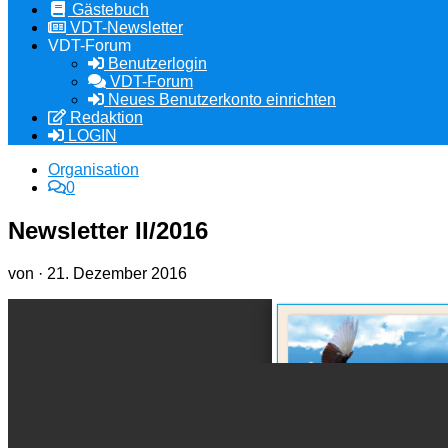
Gästebuch
VDT-Newsletter
VDT-Forum
Benutzerlogin
VDT-Forum
Neues Benutzerkonto einrichten
Redaktion
LOGIN
Organisation
0
Newsletter II/2016
von
·
21. Dezember 2016