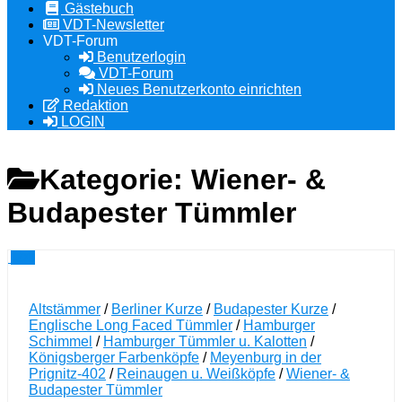
Gästebuch
VDT-Newsletter
VDT-Forum
Benutzerlogin
VDT-Forum
Neues Benutzerkonto einrichten
Redaktion
LOGIN
Kategorie:
Wiener- &
Budapester Tümmler
0
Altstämmer
/
Berliner Kurze
/
Budapester Kurze
/
Englische Long Faced Tümmler
/
Hamburger
Schimmel
/
Hamburger Tümmler u. Kalotten
/
Königsberger Farbenköpfe
/
Meyenburg in der
Prignitz-402
/
Reinaugen u. Weißköpfe
/
Wiener- &
Budapester Tümmler