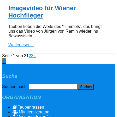
Imagevideo für Wiener
Hochflieger
Tauben lieben die Weite des “Himmels”, das bringt
uns das Video von Jürgen von Ramin wieder ins
Bewusstsein.
Weiterlesen...
Seite 1 von 3
1
2
3
»
Suche
Suchen nach:
ORGANISATION
Taubenrassen
Mitgliedsvereine
Vorstand des VDT