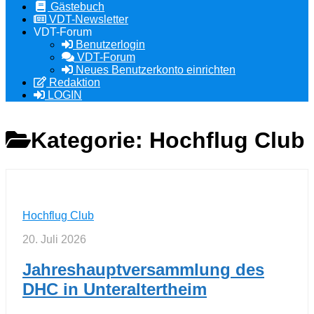
Gästebuch
VDT-Newsletter
VDT-Forum
Benutzerlogin
VDT-Forum
Neues Benutzerkonto einrichten
Redaktion
LOGIN
Kategorie:
Hochflug Club
Hochflug Club
20. Juli 2026
Jahreshauptversammlung des
DHC in Unteraltertheim