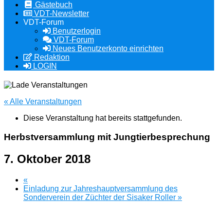
Gästebuch
VDT-Newsletter
VDT-Forum
Benutzerlogin
VDT-Forum
Neues Benutzerkonto einrichten
Redaktion
LOGIN
« Alle Veranstaltungen
Diese Veranstaltung hat bereits stattgefunden.
Herbstversammlung mit Jungtierbesprechung
7. Oktober 2018
«
Einladung zur Jahreshauptversammlung des
Sonderverein der Züchter der Sisaker Roller
»