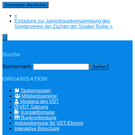
«
Einladung zur Jahreshauptversammlung des
Sonderverein der Züchter der Sisaker Roller
»
Suche
Suchen nach:
ORGANISATION
Taubenrassen
Mitgliedsvereine
Vorstand des VDT
VDT Satzung
Kontaktformular
Bankverbindung
Antragsformular für VDT-Ehrung
Interaktive Broschüre