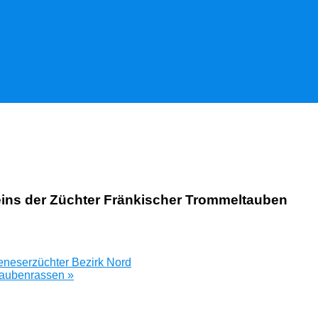
ns der Züchter Fränkischer Trommeltauben
neserzüchter Bezirk Nord
Taubenrassen
»