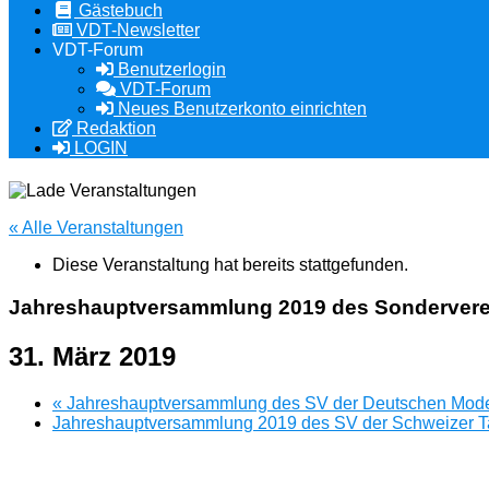
Gästebuch
VDT-Newsletter
VDT-Forum
Benutzerlogin
VDT-Forum
Neues Benutzerkonto einrichten
Redaktion
LOGIN
« Alle Veranstaltungen
Diese Veranstaltung hat bereits stattgefunden.
Jahreshauptversammlung 2019 des Sonderverei
31. März 2019
«
Jahreshauptversammlung des SV der Deutschen Mode
Jahreshauptversammlung 2019 des SV der Schweizer 