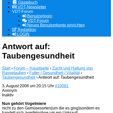
Gästebuch
VDT-Newsletter
VDT-Forum
Benutzerlogin
VDT-Forum
Neues Benutzerkonto einrichten
Redaktion
LOGIN
Antwort auf:
Taubengesundheit
Start
›
Forum – Hauptseite
›
Zucht und Haltung von
Rassetauben
›
Futter / Gesundheit / Vitalität
›
Taubengesundheit
›
Antwort auf: Taubengesundheit
3. August 2008 um 20:15 Uhr
#10081
Anonym
Inaktiv
Nun gehört Vogelmiere
nicht zu den Gemüsesorten(um die es ging)sondern es
handelt sich zweifelsohne um ein Unkraut!