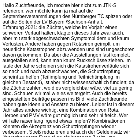
Hallo Zuchtfreunde, ich möchte hier nicht zum JTK-S
referieren, wer möchte kann ja mal auf die
Septemberversammlungen des Nürnberger TC spitzen oder
auf die Seiten der LV Bayern /Sachsen-Anhalt.
Erfahrung 2021: die Züchter, welche im Vorjahr einen
schweren Verlauf hatten, klagten dieses Jahr zwar auch,
aber mit stark abgeschwächten Symptombildern und kaum
Verlusten. Andere haben gegen Rotaviren geimpft, um
neuerliche Katastrophen abzuwenden und sind ungeschoren
davon gekommen. Da aber die Ausstellungen fast komplett
ausgefallen sind, kann man kaum Rückschlüsse ziehen. Im
laufe der Jahre scheinen sich die Katastrohenverläufe sich
so nach und nach abzuschwächen, die Schutzimpfung
scheint zu helfen (Teilimpfung und Teilnichtimpfung im
gleichen Bestand), ist aber nicht wissenschaftlich fundiert, da
die Züchterzahlen, wo dies vergleichbar wäre, viel zu gering
sind. Schauen wir mal wie es weitergeht. Auch die bereits
eingestellten Beiträge passen ins Bild, viele Zuchtfreunde
haben gute Ideen und Ansätze zu bieten. Leider ist in diesem
Jahr alles andere wichtig, eine Kombination von Rota,
Herpes und PMV wäre gut möglich und sehr hilfreich. Wer
will alle nasenlang irgend etwas impfen? Kombinationen
könnten die Akzeptanz von Schutzimpfungen wieder
verbessern, Streß reduzieren und auch der Geldeinsatz wir