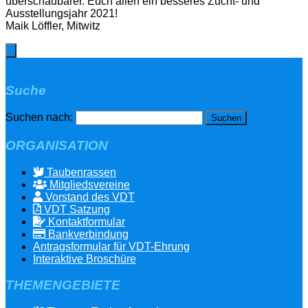
überschaubarer. Euch allen ein besseres Zucht- und
Ausstellungsjahr 2021!
Maik Löffler, Mitwitz
Suche
Suchen nach:
ORGANISATION
Taubenrassen
Mitgliedsvereine
Vorstand des VDT
VDT Satzung
Kontaktformular
Bankverbindung
Antragsformular für VDT-Ehrung
Interaktive Broschüre
THEMENGEBIETE