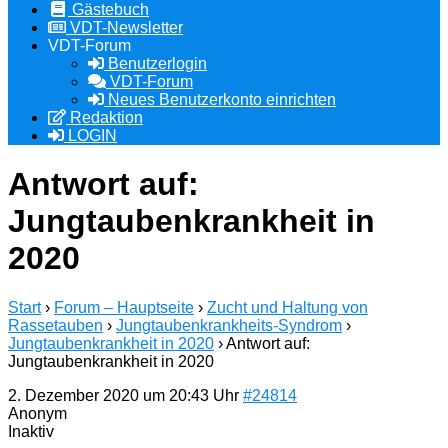
Gästebuch
VDT-Newsletter
VDT-Forum
Benutzerlogin
VDT-Forum
Neues Benutzerkonto einrichten
Redaktion
LOGIN
Antwort auf:
Jungtaubenkrankheit in
2020
Start
›
Forum – Hauptseite
›
Zucht und Haltung von
Rassetauben
›
Jungtaubenkrankheits-Syndrom
›
Jungtaubenkrankheit in 2020
›
Antwort auf:
Jungtaubenkrankheit in 2020
2. Dezember 2020 um 20:43 Uhr
#24814
Anonym
Inaktiv