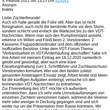
5. Februar 2021 um 13:23 Uhr
#25143
Anonym
Inaktiv
Liebe Züchterfreunde!
Auch ich halte gerade die Füße still. Aber das ist nicht
Resignation, auch nicht die berühmte Ruhe vor dem Sturm,
sondern schlicht und einfach die Wartezeit bis zu den VDT-
Nachrichten. Wenn man sich den Rumpfvorstand ansieht,
erkenne ich Willen und Fleiß beim 2. Vorsitzenden, 2.
Kassierer, Flugsportkoordinator und dem offiziellen und
inoffiziellen Beisitzer. Unter dem VDT-Forum-Thema
“Verbandsarbeit im VDT/Ämterhäufung abschaffen” habe ich
ihre Arbeit mit meinem Eintrag am 18.12.2020 namentlich
gelobt und gewürdigt, aber auch eine klare
Erwartungshaltung zum 1. Schriftführer und Zuchtausschuss-
Vorsitzenden formuliert. Wer von den beiden zuletzt
genannten Amtsträgern Einsatz zeigt, Arbeit leistet und Ideen
für die künftigen Aufgaben einbringt, versuche ich den
kommenden VDT-Nachrichten zu entnehmen.
Zur Ehrenrettung des VDT möchte ich außerdem
unterstreichen, dass ich sehr viele Unmutsäußerungen von
einzelnen Züchtern vernommen haben, während die Vereine
mehr oder weniger in Deckung gegangen sind und sich
weiter nur um die Präsentation ihrer Rasse kümmern. Wir