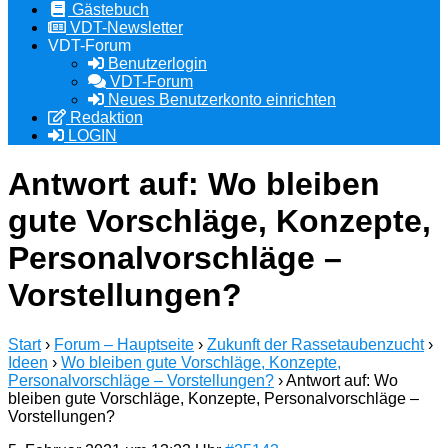
Gästebuch
VDT-Newsletter
VDT-Forum
Benutzerlogin
VDT-Forum
Neues Benutzerkonto einrichten
Redaktion
LOGIN
Antwort auf: Wo bleiben
gute Vorschläge, Konzepte,
Personalvorschläge –
Vorstellungen?
Start
›
Forum – Hauptseite
›
Zukunft der Rassetaubenzucht
›
Ideen
›
Wo bleiben gute Vorschläge, Konzepte,
Personalvorschläge – Vorstellungen?
›
Antwort auf: Wo
bleiben gute Vorschläge, Konzepte, Personalvorschläge –
Vorstellungen?