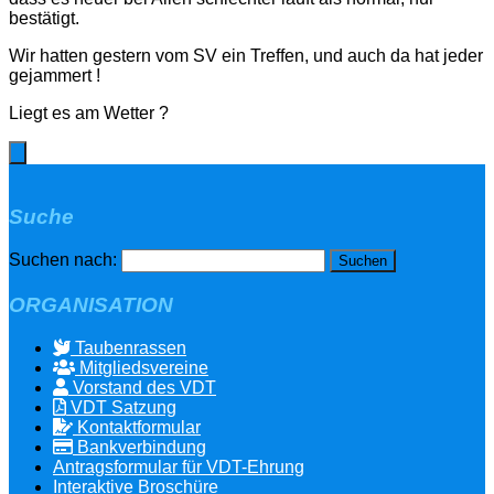
bestätigt.
Wir hatten gestern vom SV ein Treffen, und auch da hat jeder
gejammert !
Liegt es am Wetter ?
Suche
Suchen nach:
ORGANISATION
Taubenrassen
Mitgliedsvereine
Vorstand des VDT
VDT Satzung
Kontaktformular
Bankverbindung
Antragsformular für VDT-Ehrung
Interaktive Broschüre