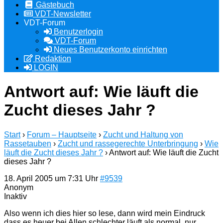
Gästebuch
VDT-Newsletter
VDT-Forum
Benutzerlogin
VDT-Forum
Neues Benutzerkonto einrichten
Redaktion
LOGIN
Antwort auf: Wie läuft die
Zucht dieses Jahr ?
Start
›
Forum – Hauptseite
›
Zucht und Haltung von
Rassetauben
›
Zucht und rassegerechte Unterbringung
›
Wie
läuft die Zucht dieses Jahr ?
›
Antwort auf: Wie läuft die Zucht
dieses Jahr ?
18. April 2005 um 7:31 Uhr
#9539
Anonym
Inaktiv
Also wenn ich dies hier so lese, dann wird mein Eindruck
dass es heuer bei Allen schlechter läuft als normal, nur