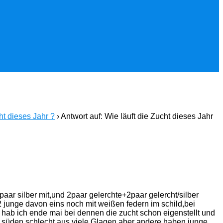
ht dieses Jahr ?
›
Antwort auf: Wie läuft die Zucht dieses Jahr
paar silber mit,und 2paar gelerchte+2paar gelercht/silber
t 2 junge davon eins noch mit weißen federn im schild,bei
r hab ich ende mai bei dennen die zucht schon eigenstellt und
 im süden schlecht aus viele Glagen aber andere haben junge.