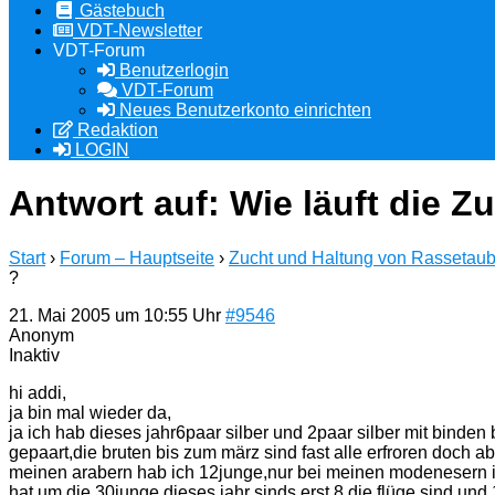
Gästebuch
VDT-Newsletter
VDT-Forum
Benutzerlogin
VDT-Forum
Neues Benutzerkonto einrichten
Redaktion
LOGIN
Antwort auf: Wie läuft die Z
Start
›
Forum – Hauptseite
›
Zucht und Haltung von Rassetau
?
21. Mai 2005 um 10:55 Uhr
#9546
Anonym
Inaktiv
hi addi,
ja bin mal wieder da,
ja ich hab dieses jahr6paar silber und 2paar silber mit binden
gepaart,die bruten bis zum märz sind fast alle erfroren doch a
meinen arabern hab ich 12junge,nur bei meinen modenesern ist 
hat um die 30junge dieses jahr sinds erst 8 die flüge sind und