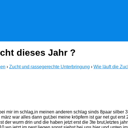
ucht dieses Jahr ?
ben
›
Zucht und rassegerechte Unterbringung
›
Wie läuft die Zuc
 bei mir im schlag,in meinen anderen schlag sinds 8paar silber 3
b märz war alles dann gut,bei meine kröpfern ist gar net gut ers
der wurm drin und die haben jetzt erst die 3te brut,letztes jah
 10 wo jetzt im nest liegen,sonst siehst bei uns hier und unten