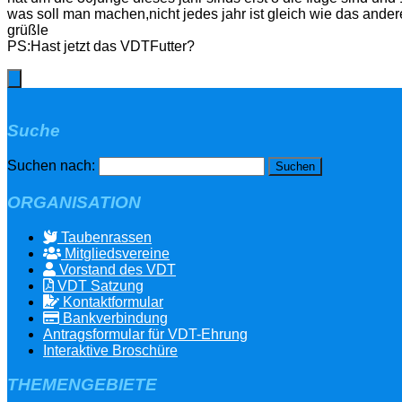
was soll man machen,nicht jedes jahr ist gleich wie das ander
grüßle
PS:Hast jetzt das VDTFutter?
Suche
Suchen nach:
ORGANISATION
Taubenrassen
Mitgliedsvereine
Vorstand des VDT
VDT Satzung
Kontaktformular
Bankverbindung
Antragsformular für VDT-Ehrung
Interaktive Broschüre
THEMENGEBIETE