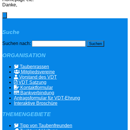
Danke,
Suche
Suchen nach:
ORGANISATION
Taubenrassen
Mitgliedsvereine
Vorstand des VDT
VDT Satzung
Kontaktformular
Bankverbindung
Antragsformular für VDT-Ehrung
Interaktive Broschüre
THEMENGEBIETE
Tipp von Taubenfreunden