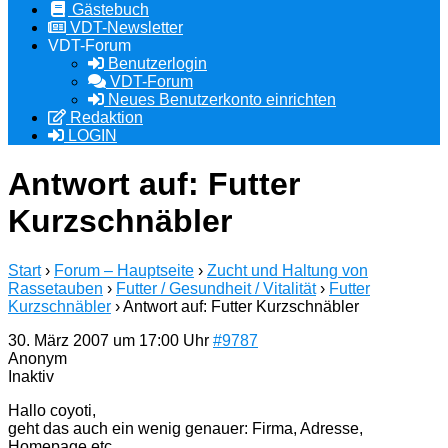
Gästebuch
VDT-Newsletter
VDT-Forum
Benutzerlogin
VDT-Forum
Neues Benutzerkonto einrichten
Redaktion
LOGIN
Antwort auf: Futter
Kurzschnäbler
Start
›
Forum – Hauptseite
›
Zucht und Haltung von
Rassetauben
›
Futter / Gesundheit / Vitalität
›
Futter
Kurzschnäbler
›
Antwort auf: Futter Kurzschnäbler
30. März 2007 um 17:00 Uhr
#9787
Anonym
Inaktiv
Hallo coyoti,
geht das auch ein wenig genauer: Firma, Adresse,
Homepage etc.