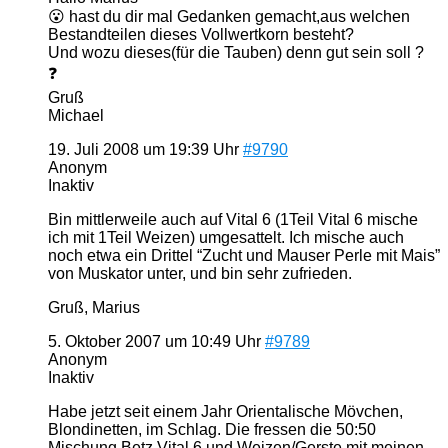
😮 hast du dir mal Gedanken gemacht,aus welchen
Bestandteilen dieses Vollwertkorn besteht?
Und wozu dieses(für die Tauben) denn gut sein soll ?
❓
Gruß
Michael
19. Juli 2008 um 19:39 Uhr
#9790
Anonym
Inaktiv
Bin mittlerweile auch auf Vital 6 (1Teil Vital 6 mische
ich mit 1Teil Weizen) umgesattelt. Ich mische auch
noch etwa ein Drittel “Zucht und Mauser Perle mit Mais”
von Muskator unter, und bin sehr zufrieden.
Gruß, Marius
5. Oktober 2007 um 10:49 Uhr
#9789
Anonym
Inaktiv
Habe jetzt seit einem Jahr Orientalische Mövchen,
Blondinetten, im Schlag. Die fressen die 50:50
Mischung Betz Vital 6 und Weizen/Gerste mit meinen