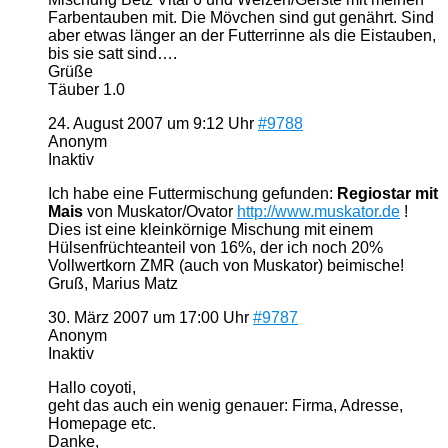
Farbentauben mit. Die Mövchen sind gut genährt. Sind
aber etwas länger an der Futterrinne als die Eistauben,
bis sie satt sind….
Grüße
Täuber 1.0
24. August 2007 um 9:12 Uhr
#9788
Anonym
Inaktiv
Ich habe eine Futtermischung gefunden:
Regiostar mit
Mais
von Muskator/Ovator
http://www.muskator.de
!
Dies ist eine kleinkörnige Mischung mit einem
Hülsenfrüchteanteil von 16%, der ich noch 20%
Vollwertkorn ZMR (auch von Muskator) beimische!
Gruß, Marius Matz
30. März 2007 um 17:00 Uhr
#9787
Anonym
Inaktiv
Hallo coyoti,
geht das auch ein wenig genauer: Firma, Adresse,
Homepage etc.
Danke,