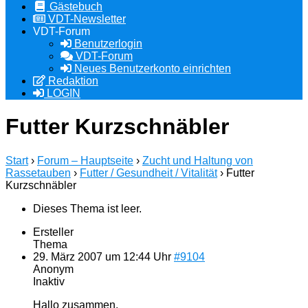
Gästebuch
VDT-Newsletter
VDT-Forum
Benutzerlogin
VDT-Forum
Neues Benutzerkonto einrichten
Redaktion
LOGIN
Futter Kurzschnäbler
Start
›
Forum – Hauptseite
›
Zucht und Haltung von
Rassetauben
›
Futter / Gesundheit / Vitalität
›
Futter
Kurzschnäbler
Dieses Thema ist leer.
Ersteller
Thema
29. März 2007 um 12:44 Uhr
#9104
Anonym
Inaktiv
Hallo zusammen,