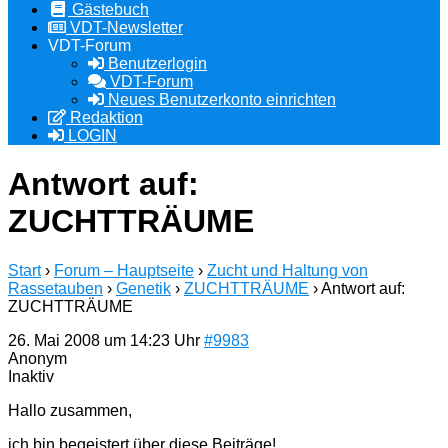
Gästebuch
VDT-Newsletter
VDT-Forum
Benutzerlogin
VDT-Forum
Neues Benutzerkonto einrichten
Redaktion
LOGIN
Antwort auf:
ZUCHTTRÄUME
Start
›
Forum – Hauptseite
›
Zucht und Haltung von
Rassetauben
›
Genetik
›
ZUCHTTRÄUME
›
Antwort auf:
ZUCHTTRÄUME
26. Mai 2008 um 14:23 Uhr
#9983
Anonym
Inaktiv
Hallo zusammen,
ich bin begeistert über diese Beiträge!