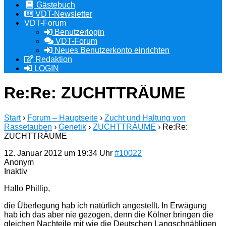
Gästebuch
VDT-Newsletter
VDT-Forum
Benutzerlogin
VDT-Forum
Neues Benutzerkonto einrichten
Redaktion
LOGIN
Re:Re: ZUCHTTRÄUME
Start
›
Forum – Hauptseite
›
Zucht und Haltung von
Rassetauben
›
Genetik
›
ZUCHTTRÄUME
›
Re:Re:
ZUCHTTRÄUME
12. Januar 2012 um 19:34 Uhr
#10022
Anonym
Inaktiv
Hallo Phillip,
die Überlegung hab ich natürlich angestellt. In Erwägung
hab ich das aber nie gezogen, denn die Kölner bringen die
gleichen Nachteile mit wie die Deutschen Langschnäbligen