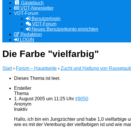
Gästebuch
VDT-Newsletter
VDT-Forum
Benutzerlogin
VDT-Forum
Neues Benutzerkonto einrichten
Redaktion
LOGIN
Die Farbe "vielfarbig"
Start
›
Forum – Hauptseite
›
Zucht und Haltung von Rassetau
Dieses Thema ist leer.
Ersteller
Thema
1. August 2005 um 11:25 Uhr
#9050
Anonym
Inaktiv
Hallo, ich bin ein Jungzüchter und habe 1,0 vielfarbig
wie es mit der Vererbung der vielfarbigen ist und wie m