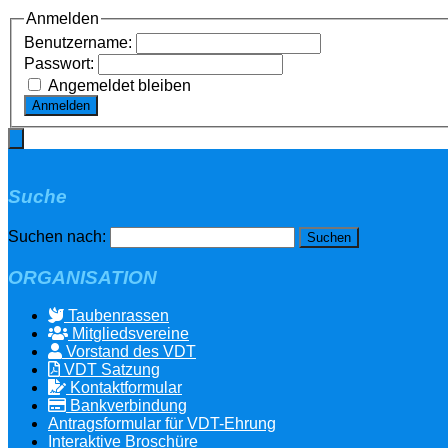
Anmelden
Benutzername:
Passwort:
Angemeldet bleiben
Anmelden
Suche
Suchen nach:
ORGANISATION
Taubenrassen
Mitgliedsvereine
Vorstand des VDT
VDT Satzung
Kontaktformular
Bankverbindung
Antragsformular für VDT-Ehrung
Interaktive Broschüre