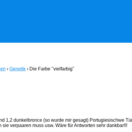
ben
›
Genetik
›
Die Farbe "vielfarbig"
e und 1,2 dunkelbronce (so wurde mir gesagt) Portugiesischwe 
an sie verpaaren muss usw. Wäre für Antworten sehr dankbar!!!