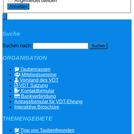
Angemeldet bleiben
Anmelden
Suche
Suchen nach:
ORGANISATION
Taubenrassen
Mitgliedsvereine
Vorstand des VDT
VDT Satzung
Kontaktformular
Bankverbindung
Antragsformular für VDT-Ehrung
Interaktive Broschüre
THEMENGEBIETE
Tipp von Taubenfreunden