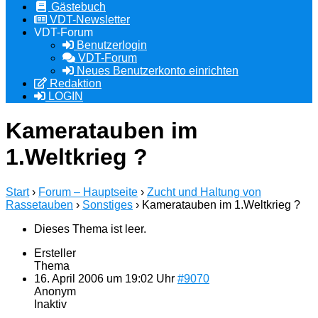
Gästebuch
VDT-Newsletter
VDT-Forum
Benutzerlogin
VDT-Forum
Neues Benutzerkonto einrichten
Redaktion
LOGIN
Kameratauben im
1.Weltkrieg ?
Start
›
Forum – Hauptseite
›
Zucht und Haltung von
Rassetauben
›
Sonstiges
›
Kameratauben im 1.Weltkrieg ?
Dieses Thema ist leer.
Ersteller
Thema
16. April 2006 um 19:02 Uhr
#9070
Anonym
Inaktiv