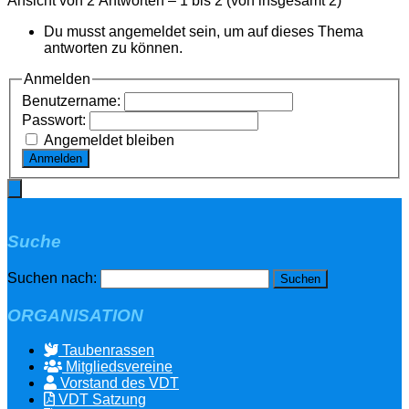
Ansicht von 2 Antworten – 1 bis 2 (von insgesamt 2)
Du musst angemeldet sein, um auf dieses Thema
antworten zu können.
Anmelden
Benutzername:
Passwort:
Angemeldet bleiben
Anmelden
Suche
Suchen nach:
ORGANISATION
Taubenrassen
Mitgliedsvereine
Vorstand des VDT
VDT Satzung