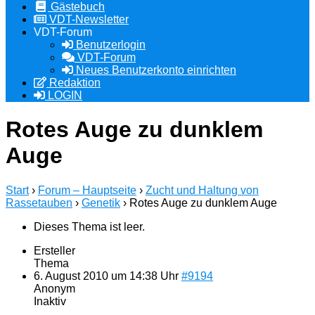
Gästebuch
VDT-Newsletter
VDT-Forum
Benutzerlogin
VDT-Forum
Neues Benutzerkonto einrichten
Redaktion
LOGIN
Rotes Auge zu dunklem
Auge
Start
›
Forum – Hauptseite
›
Zucht und Haltung von
Rassetauben
›
Genetik
›
Rotes Auge zu dunklem Auge
Dieses Thema ist leer.
Ersteller
Thema
6. August 2010 um 14:38 Uhr
#9194
Anonym
Inaktiv