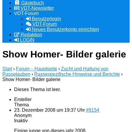
Gästebuch
VDT-Newsletter
VDT-Forum
Benutzerlogin
VDT-Forum
Neues Benutzerkonto einrichten
Redaktion
LOGIN
Show Homer- Bilder galerie
Start
›
Forum – Hauptseite
›
Zucht und Haltung von
Rassetauben
›
Rassespezifische Hinweise und Berichte
›
Show Homer- Bilder galerie
Dieses Thema ist leer.
Ersteller
Thema
23. Dezember 2008 um 19:37 Uhr
#9154
Anonym
Inaktiv
Einige junge von dieses jahr 2008.