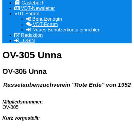
Gästebuch
VDT-Newsletter
VDT-Forum
Benutzerlogin
VDT-Forum
Neues Benutzerkonto einrichten
Redaktion
LOGIN
OV-305 Unna
OV-305 Unna
Rassetaubenzuchverein "Rote Erde" von 1952
Mitgliedsnummer:
OV-305
Kurz vorgestellt: