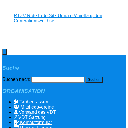
RTZV Rote Erde Sitz Unna e.V. vollzog den
Generationswechsel
Suche
Suchen nach:
ORGANISATION
Taubenrassen
Mitgliedsvereine
Vorstand des VDT
VDT Satzung
Kontaktformular
Bankverbindung