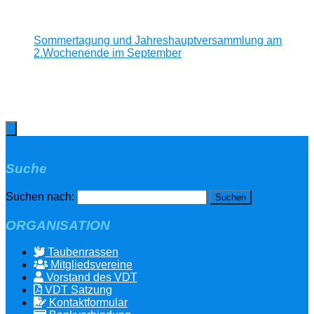
Sommertagung und Jahreshauptversammlung am
2.Wochenende im September
Suche
Suchen nach:
ORGANISATION
Taubenrassen
Mitgliedsvereine
Vorstand des VDT
VDT Satzung
Kontaktformular