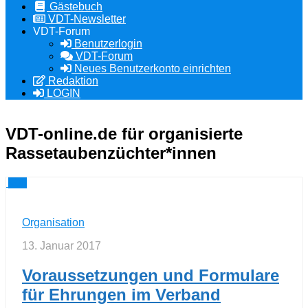
Gästebuch
VDT-Newsletter
VDT-Forum
Benutzerlogin
VDT-Forum
Neues Benutzerkonto einrichten
Redaktion
LOGIN
VDT-online.de
für organisierte
Rassetaubenzüchter*innen
0
Organisation
13. Januar 2017
Voraussetzungen und Formulare
für Ehrungen im Verband