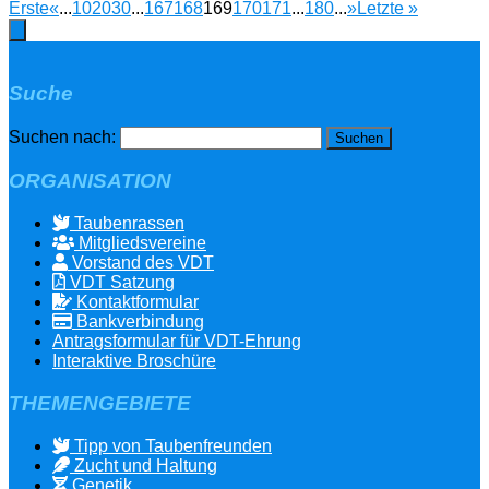
Erste
«
...
10
20
30
...
167
168
169
170
171
...
180
...
»
Letzte »
Suche
Suchen nach:
ORGANISATION
Taubenrassen
Mitgliedsvereine
Vorstand des VDT
VDT Satzung
Kontaktformular
Bankverbindung
Antragsformular für VDT-Ehrung
Interaktive Broschüre
THEMENGEBIETE
Tipp von Taubenfreunden
Zucht und Haltung
Genetik