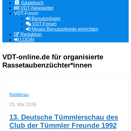
Gästebuch
VDT-Newsletter
VDT-Forum
Benutzerlogin
VDT-Forum
Neues Benutzerkonto einrichten
Redaktion
LOGIN
VDT-online.de
für organisierte
Rassetaubenzüchter*innen
Nidderau
25. Mai 2026
13. Deutsche Tümmlerschau des
Club der Tümmler Freunde 1992