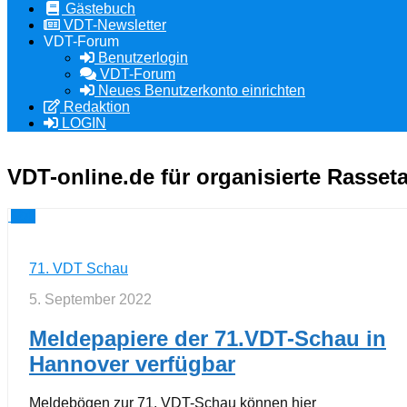
Gästebuch
VDT-Newsletter
VDT-Forum
Benutzerlogin
VDT-Forum
Neues Benutzerkonto einrichten
Redaktion
LOGIN
VDT-online.de
für organisierte Rasse
0
71. VDT Schau
5. September 2022
Meldepapiere der 71.VDT-Schau in
Hannover verfügbar
Meldebögen zur 71. VDT-Schau können hier