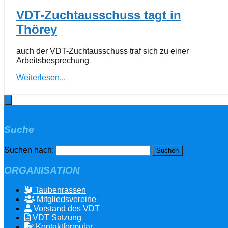
VDT-Zuchtausschuss tagt in
Thörey
auch der VDT-Zuchtausschuss traf sich zu einer
Arbeitsbesprechung
Weiterlesen...
Suche
Suchen nach:
ORGANISATION
Taubenrassen
Mitgliedsvereine
Vorstand des VDT
VDT Satzung
Kontaktformular