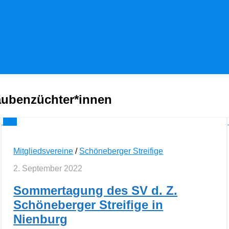
taubenzüchter*innen
0
Mitgliedsvereine
/
Schöneberger Streifige
2. September 2022
Sommertagung des SV d. Z.
Schöneberger Streifige in
Nienburg