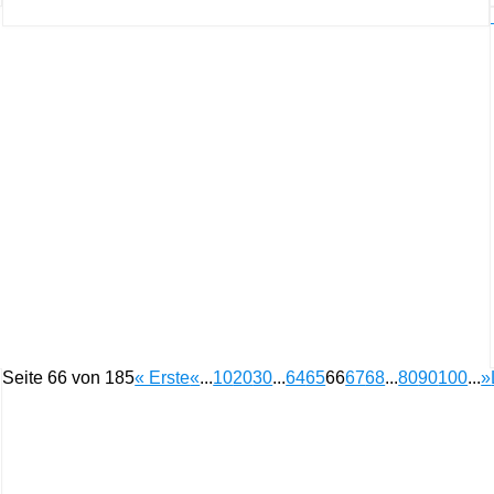
Seite 66 von 185
« Erste
«
...
10
20
30
...
64
65
66
67
68
...
80
90
100
...
»