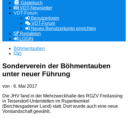
Gästebuch
VDT-Newsletter
VDT-Forum
Benutzerlogin
VDT-Forum
Neues Benutzerkonto einrichten
Redaktion
LOGIN
Böhmentauben
0
Sonderverein der Böhmentauben
unter neuer Führung
von
·
6. Mai 2017
Die JHV fand in der Mehrzweckhalle des RGZV Freilassing
in Teisendorf-Unterstetten im Rupertiwinkel
(Berchtesgadener Land) statt. Dort wurde auch eine neue
Vorstandschaft gewählt.