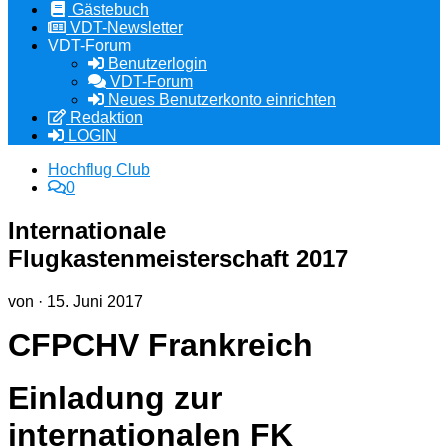
Gästebuch
VDT-Newsletter
VDT-Forum
Benutzerlogin
VDT-Forum
Neues Benutzerkonto einrichten
Redaktion
LOGIN
Hochflug Club
0
Internationale
Flugkastenmeisterschaft 2017
von
·
15. Juni 2017
CFPCHV Frankreich
Einladung zur
internationalen FK