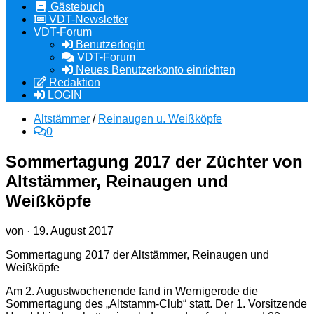
Gästebuch
VDT-Newsletter
VDT-Forum
Benutzerlogin
VDT-Forum
Neues Benutzerkonto einrichten
Redaktion
LOGIN
Altstämmer
/
Reinaugen u. Weißköpfe
0
Sommertagung 2017 der Züchter von
Altstämmer, Reinaugen und
Weißköpfe
von
·
19. August 2017
Sommertagung 2017 der Altstämmer, Reinaugen und
Weißköpfe
Am 2. Augustwochenende fand in Wernigerode die
Sommertagung des „Altstamm-Club“ statt. Der 1. Vorsitzende