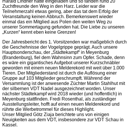
Harald Lindner hatte eingeladen und so fanden rund 20
Zuchtfreunde den Weg in den Harz. Leider war die
Teilnehmerzahl etwas gering, aber das tat dem Erfolg der
Veranstaltung keinen Abbruch. Bemerkenswert wieder
einmal das ein Mitglied aus Polen den weiten Weg zu
unserer Sommertagung gefunden hat. Die Liebe zu unseren
„Kurzen“ kennt eben keine Grenzen!
Der Jahresbericht des 1. Vorsitzenden war maßgeblich durch
die Geschehnisse der Vogelgrippe geprägt. Auch unsere
Hauptsonderschau, der „Städtekampf“ in Meyenburg
(Brandenburg), fiel dem Wahnsinn zum Opfer. Schade, denn
es wäre ein gigantisches Aufgebot unserer Kurzschnäbler
geworden mit einem neuen Melderekord mit weit über 1.000
Tieren. Der Mitgliederstand ist durch die Auflösung einer
Gruppe auf 103 Mitglieder geschrumpft. Während der
Versammlung ist der anwesende Züchter Martin Stahlhut mit
der silbernen VDT Nadel ausgezeichnet worden. Unser
nächster Städtekampf wird 2018 wieder (und hoffentlich) in
Meyenburg stattfinden. Fredi Rosenthal, als zuständiger
Ausstellungsleiter, hofft auf einen neuen Melderekord und
rührte die Werbetrommel für dieses Highlight.
Unser Mitglied Götz Ziaja berichtete uns von einigen
Neuigkeiten aus dem VDT, insbesondere zur VDT Schau in
Kassel.