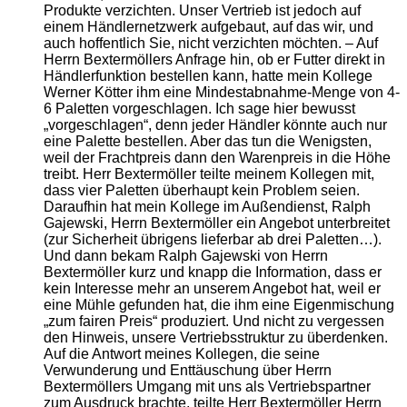
Produkte verzichten. Unser Vertrieb ist jedoch auf
einem Händlernetzwerk aufgebaut, auf das wir, und
auch hoffentlich Sie, nicht verzichten möchten. – Auf
Herrn Bextermöllers Anfrage hin, ob er Futter direkt in
Händlerfunktion bestellen kann, hatte mein Kollege
Werner Kötter ihm eine Mindestabnahme-Menge von 4-
6 Paletten vorgeschlagen. Ich sage hier bewusst
„vorgeschlagen“, denn jeder Händler könnte auch nur
eine Palette bestellen. Aber das tun die Wenigsten,
weil der Frachtpreis dann den Warenpreis in die Höhe
treibt. Herr Bextermöller teilte meinem Kollegen mit,
dass vier Paletten überhaupt kein Problem seien.
Daraufhin hat mein Kollege im Außendienst, Ralph
Gajewski, Herrn Bextermöller ein Angebot unterbreitet
(zur Sicherheit übrigens lieferbar ab drei Paletten…).
Und dann bekam Ralph Gajewski von Herrn
Bextermöller kurz und knapp die Information, dass er
kein Interesse mehr an unserem Angebot hat, weil er
eine Mühle gefunden hat, die ihm eine Eigenmischung
„zum fairen Preis“ produziert. Und nicht zu vergessen
den Hinweis, unsere Vertriebsstruktur zu überdenken.
Auf die Antwort meines Kollegen, die seine
Verwunderung und Enttäuschung über Herrn
Bextermöllers Umgang mit uns als Vertriebspartner
zum Ausdruck brachte, teilte Herr Bextermöller Herrn