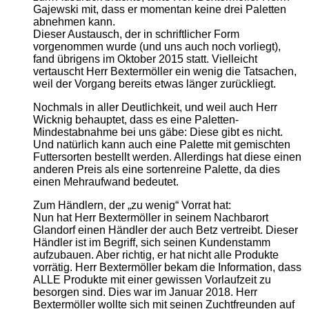
Gajewski mit, dass er momentan keine drei Paletten
abnehmen kann.
Dieser Austausch, der in schriftlicher Form
vorgenommen wurde (und uns auch noch vorliegt),
fand übrigens im Oktober 2015 statt. Vielleicht
vertauscht Herr Bextermöller ein wenig die Tatsachen,
weil der Vorgang bereits etwas länger zurückliegt.
Nochmals in aller Deutlichkeit, und weil auch Herr
Wicknig behauptet, dass es eine Paletten-
Mindestabnahme bei uns gäbe: Diese gibt es nicht.
Und natürlich kann auch eine Palette mit gemischten
Futtersorten bestellt werden. Allerdings hat diese einen
anderen Preis als eine sortenreine Palette, da dies
einen Mehraufwand bedeutet.
Zum Händlern, der „zu wenig“ Vorrat hat:
Nun hat Herr Bextermöller in seinem Nachbarort
Glandorf einen Händler der auch Betz vertreibt. Dieser
Händler ist im Begriff, sich seinen Kundenstamm
aufzubauen. Aber richtig, er hat nicht alle Produkte
vorrätig. Herr Bextermöller bekam die Information, dass
ALLE Produkte mit einer gewissen Vorlaufzeit zu
besorgen sind. Dies war im Januar 2018. Herr
Bextermöller wollte sich mit seinen Zuchtfreunden auf