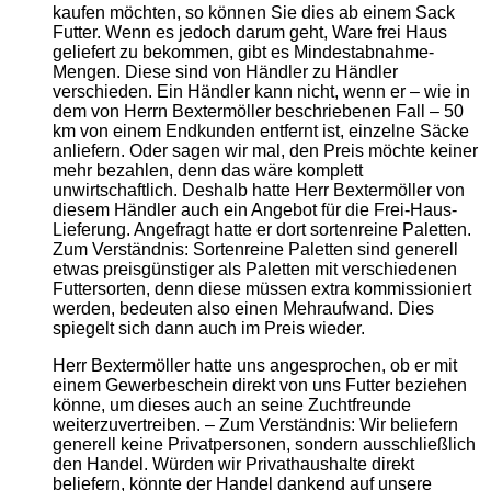
kaufen möchten, so können Sie dies ab einem Sack
Futter. Wenn es jedoch darum geht, Ware frei Haus
geliefert zu bekommen, gibt es Mindestabnahme-
Mengen. Diese sind von Händler zu Händler
verschieden. Ein Händler kann nicht, wenn er – wie in
dem von Herrn Bextermöller beschriebenen Fall – 50
km von einem Endkunden entfernt ist, einzelne Säcke
anliefern. Oder sagen wir mal, den Preis möchte keiner
mehr bezahlen, denn das wäre komplett
unwirtschaftlich. Deshalb hatte Herr Bextermöller von
diesem Händler auch ein Angebot für die Frei-Haus-
Lieferung. Angefragt hatte er dort sortenreine Paletten.
Zum Verständnis: Sortenreine Paletten sind generell
etwas preisgünstiger als Paletten mit verschiedenen
Futtersorten, denn diese müssen extra kommissioniert
werden, bedeuten also einen Mehraufwand. Dies
spiegelt sich dann auch im Preis wieder.
Herr Bextermöller hatte uns angesprochen, ob er mit
einem Gewerbeschein direkt von uns Futter beziehen
könne, um dieses auch an seine Zuchtfreunde
weiterzuvertreiben. – Zum Verständnis: Wir beliefern
generell keine Privatpersonen, sondern ausschließlich
den Handel. Würden wir Privathaushalte direkt
beliefern, könnte der Handel dankend auf unsere