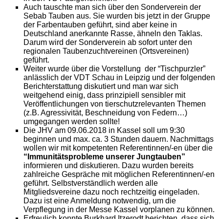
Auch tauschte man sich über den Sonderverein der
Sebab Tauben aus. Sie wurden bis jetzt in der Gruppe
der Farbentauben geführt, sind aber keine in
Deutschland anerkannte Rasse, ähneln den Taklas.
Darum wird der Sonderverein ab sofort unter den
regionalen Taubenzuchtvereinen (Ortsvereinen)
geführt.
Weiter wurde über die Vorstellung der “Tischpurzler”
anlässlich der VDT Schau in Leipzig und der folgenden
Berichterstattung diskutiert und man war sich
weitgehend einig, dass prinzipiell sensibler mit
Veröffentlichungen von tierschutzrelevanten Themen
(z.B. Agressivität, Beschneidung von Federn…)
umgegangen werden sollte!
Die JHV am 09.06.2018 in Kassel soll um 9:30
beginnen und max. ca. 3 Stunden dauern. Nachmittags
wollen wir mit kompetenten Referentinnen/-en über die
“Immunitätsprobleme unserer Jungtauben”
informieren und diskutieren. Dazu wurden bereits
zahlreiche Gespräche mit möglichen Referentinnen/-en
geführt. Selbstverständlich werden alle
Mitgliedsvereine dazu noch rechtzeitig eingeladen.
Dazu ist eine Anmeldung notwendig, um die
Verpflegung in der Messe Kassel vorplanen zu können.
Erfreulich konnte Burkhard Itzerodt berichten, dass sich