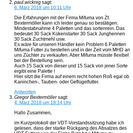
paul.wicknig
sagt:
6. März 2018 um 10:11 Uhr
Die Erfahrungen mit der Firma Mifuma von Zf.
Bextermöller kann ich leider genau so bestätigen.
Mindestabnahme 4 Paletten und das sortenrein. Das
bedeutet 30 Sack Kükenstarter 30 Sack Junghennen
30 Sack Zuchtmehl usw.
Es wäre für unseren Händler kein Problem 6 Paletten
Mifuma Futter zu bestellen und in der Zeit vom MHD an
uns Züchter zu verkaufen. Aber Mifuma müsste flexibel
bei der Bestellung sein.
Auch 15 Sack von dieser und 15 Sack von jener Sorte
ergibt eine Palette !
Hier sitzt die Firma auf einem recht hohen Roß egal ob
Kaninchen-, Tauben- oder Geflügelfutter.
Antworten
Gregor Bextermöller
sagt:
4. März 2018 um 18:14 Uhr
Hallo Zusammen,
​im Kurzprotokoll der VDT-Vorstandssitzung habe ich
gelesen, dass der starke Rückgang des Absatzes des