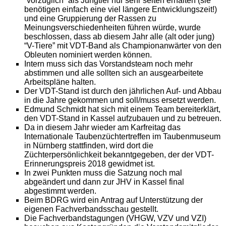
“vorzüglich” als Jungtier nur sehr selten erhalten (sie
benötigen einfach eine viel längere Entwicklungszeit!)
und eine Gruppierung der Rassen zu
Meinungsverschiedenheiten führen würde, wurde
beschlossen, dass ab diesem Jahr alle (alt oder jung)
“V-Tiere” mit VDT-Band als Championanwärter von den
Obleuten nominiert werden können.
Intern muss sich das Vorstandsteam noch mehr
abstimmen und alle sollten sich an ausgearbeitete
Arbeitspläne halten.
Der VDT-Stand ist durch den jährlichen Auf- und Abbau
in die Jahre gekommen und soll/muss ersetzt werden.
Edmund Schmidt hat sich mit einem Team bereiterklärt,
den VDT-Stand in Kassel aufzubauen und zu betreuen.
Da in diesem Jahr wieder am Karfreitag das
Internationale Taubenzüchtertreffen im Taubenmuseum
in Nürnberg stattfinden, wird dort die
Züchterpersönlichkeit bekanntgegeben, der der VDT-
Erinnerungspreis 2018 gewidmet ist.
In zwei Punkten muss die Satzung noch mal
abgeändert und dann zur JHV in Kassel final
abgestimmt werden.
Beim BDRG wird ein Antrag auf Unterstützung der
eigenen Fachverbandsschau gestellt.
Die Fachverbandstagungen (VHGW, VZV und VZI)