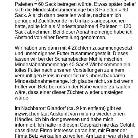
Paletten = 60 Sack betragen würde. Etwas später belief
sich die Mindestabnahmemenge bei 3 Paletten = 90
Sack. Als ich dann bestellen wollte, nachdem ich
genügend Zuchtfreunde im Umkreis angesprochen
hatte, sollte ich als Mindestabnahme 4 Paletten = 120
Sack abnehmen. Bei dieser Abnahmemenge habe ich
Abstand von einer Bestellung genommen.
​Wir haben uns dann mit 4 Züchtern zusammengesetzt
und unser eigenes Futter zusammengestellt. Dieses
lassen wir bei der Scharnebecker Mühle mischen.
Mindestabnahmemenge 40 Sack! Wir bekommen ein
tolles Futter nach unseren Vorstellungen zu einem
vernünftigen Preis in einer für uns überschaubaren
Mindestabnahmemenge. Ich glaube nicht, selbst wenn
Futter von Betz bei uns in der Nähe wieder zu kaufen
wäre, dass einer dieser Züchter wieder umsteigen
würde.
​Im Nachbarort Glandorf (ca. 9 km entfernt) gibt es
inzwischen laut Auskunft von mifuma wieder einen
Händler. Ich bin dort gewesen und habe mich
informiert. Ich hatte in diesem Gespräch nie das Gefühl,
dass diese Firma Interesse daran hat, mir Futter der
Firma Betz verkaufen zu wollen. Am Lager war eh kein