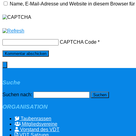
Name, E-Mail-Adresse und Website in diesem Browser fü
CAPTCHA Code
*
Suche
Suchen nach:
ORGANISATION
Taubenrassen
Mitgliedsvereine
Vorstand des VDT
VDT Satzung