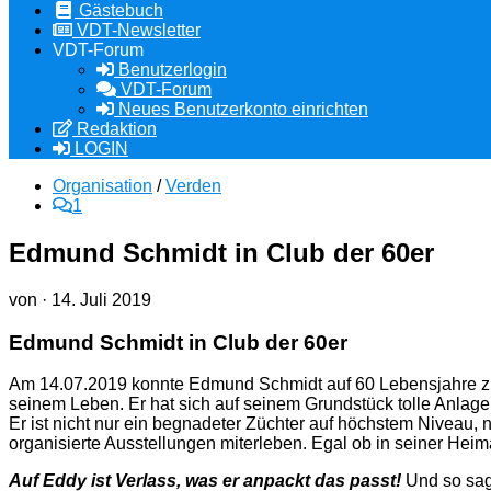
Gästebuch
VDT-Newsletter
VDT-Forum
Benutzerlogin
VDT-Forum
Neues Benutzerkonto einrichten
Redaktion
LOGIN
Organisation
/
Verden
1
Edmund Schmidt in Club der 60er
von
·
14. Juli 2019
Edmund Schmidt in Club der 60er
Am 14.07.2019 konnte Edmund Schmidt auf 60 Lebensjahre zurü
seinem Leben. Er hat sich auf seinem Grundstück tolle Anlagen
Er ist nicht nur ein begnadeter Züchter auf höchstem Niveau,
organisierte Ausstellungen miterleben. Egal ob in seiner Heim
Auf Eddy ist Verlass, was er anpackt das passt!
Und so sag