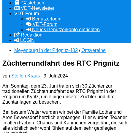
Gästebuch
VDT-Newsletter
VDT-Forum
Benutzerlogin
VDT-Forum
Neues Benutzerkonto einrichten
Redaktion
LOGIN
Meyenburg in der Prignitz-402
/
Ortsvereine
Züchterrundfahrt des RTC Prignitz
von
Steffen Kraus
·
9. Juli 2024
Am Sonntag, dem 23. Juni trafen sich 30 Züchter zur
traditionellen Züchterrundfahrt des RTC Prignitz in der
Region um Kyritz, um einige unserer Züchter und ihre
Zuchtanlagen zu besuchen.
Bei bestem Wetter wurden wir bei der Familie Lothar und
Aron Bewersdorf herzlich empfangen. Hier wurden Texaner
in allen Farben, Chabos und Kaninchen vorgeführt, die sich
alle sichtlich sehr wohl fühlen auf dem sehr gepflegten