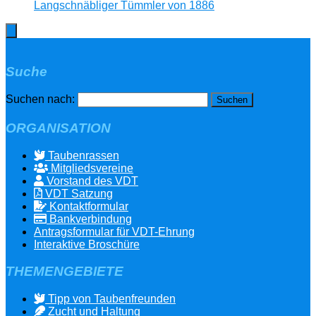
Langschnäbliger Tümmler von 1886
Suche
Suchen nach:
ORGANISATION
Taubenrassen
Mitgliedsvereine
Vorstand des VDT
VDT Satzung
Kontaktformular
Bankverbindung
Antragsformular für VDT-Ehrung
Interaktive Broschüre
THEMENGEBIETE
Tipp von Taubenfreunden
Zucht und Haltung