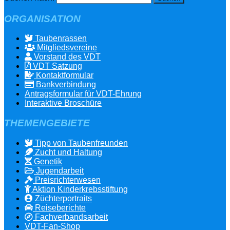
ORGANISATION
Taubenrassen
Mitgliedsvereine
Vorstand des VDT
VDT Satzung
Kontaktformular
Bankverbindung
Antragsformular für VDT-Ehrung
Interaktive Broschüre
THEMENGEBIETE
Tipp von Taubenfreunden
Zucht und Haltung
Genetik
Jugendarbeit
Preisrichterwesen
Aktion Kinderkrebsstiftung
Züchterportraits
Reiseberichte
Fachverbandsarbeit
VDT-Fan-Shop