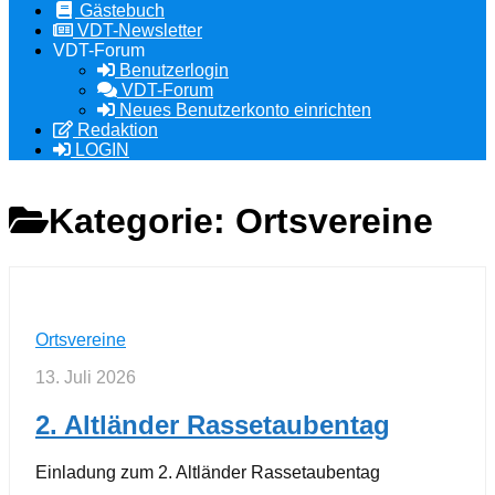
Gästebuch
VDT-Newsletter
VDT-Forum
Benutzerlogin
VDT-Forum
Neues Benutzerkonto einrichten
Redaktion
LOGIN
Kategorie:
Ortsvereine
Ortsvereine
13. Juli 2026
2. Altländer Rassetaubentag
Einladung zum 2. Altländer Rassetaubentag