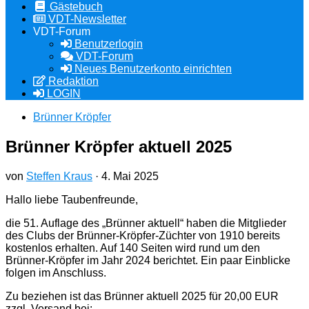
Gästebuch
VDT-Newsletter
VDT-Forum
Benutzerlogin
VDT-Forum
Neues Benutzerkonto einrichten
Redaktion
LOGIN
Brünner Kröpfer
Brünner Kröpfer aktuell 2025
von
Steffen Kraus
·
4. Mai 2025
Hallo liebe Taubenfreunde,
die 51. Auflage des „Brünner aktuell“ haben die Mitglieder
des Clubs der Brünner-Kröpfer-Züchter von 1910 bereits
kostenlos erhalten. Auf 140 Seiten wird rund um den
Brünner-Kröpfer im Jahr 2024 berichtet. Ein paar Einblicke
folgen im Anschluss.
Zu beziehen ist das Brünner aktuell 2025 für 20,00 EUR
zzgl. Versand bei: