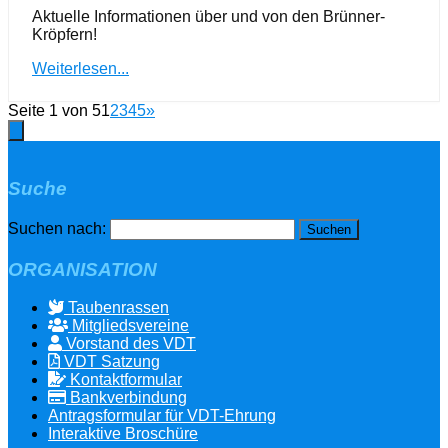
Aktuelle Informationen über und von den Brünner-
Kröpfern!
Weiterlesen...
Seite 1 von 5
1
2
3
4
5
»
Suche
Suchen nach:
ORGANISATION
Taubenrassen
Mitgliedsvereine
Vorstand des VDT
VDT Satzung
Kontaktformular
Bankverbindung
Antragsformular für VDT-Ehrung
Interaktive Broschüre