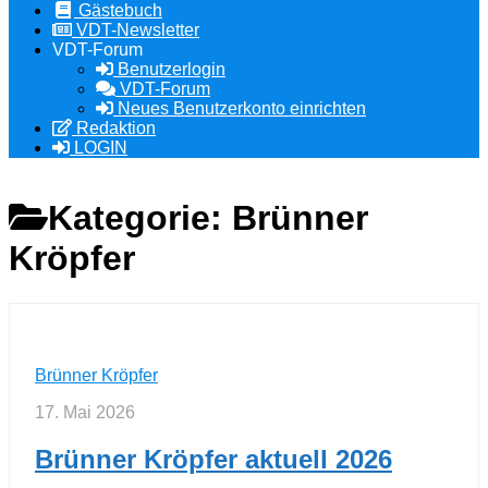
Gästebuch
VDT-Newsletter
VDT-Forum
Benutzerlogin
VDT-Forum
Neues Benutzerkonto einrichten
Redaktion
LOGIN
Kategorie:
Brünner
Kröpfer
Brünner Kröpfer
17. Mai 2026
Brünner Kröpfer aktuell 2026