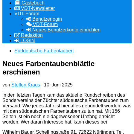
Gästebuch
VDT-Newsletter
VDT-Forum
Benutzerlogin
VDT-Forum
Neues Benutzerkonto einrichten
Redaktion
LOGIN
Süddeutsche Farbentauben
Neues Farbentaubenblättle
erschienen
von
Steffen Kraus
·
10. Juni 2025
In den letzten Tagen kam das aktuelle Rundschreiben des
Sondervereins der Züchter süddeutsche Farbentauben zum
Versand. Wie jedes Jahr ist hier alles gebündelt worden, was
mit den süddeutschen Farbentauben zu tun hat. Mit 156
Seiten ist ein noch nie dagewesener Umfang erreicht
worden. Wer daran Interesse hat, kann dieses bei
Wilhelm Bauer, Schellingstraße 91, 72622 Nürtingen, Tel.