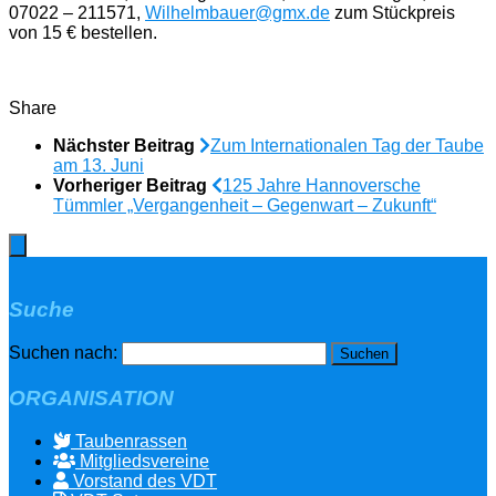
07022 – 211571,
Wilhelmbauer@gmx.de
zum Stückpreis
von 15 € bestellen.
Share
Nächster Beitrag
Zum Internationalen Tag der Taube
am 13. Juni
Vorheriger Beitrag
125 Jahre Hannoversche
Tümmler „Vergangenheit – Gegenwart – Zukunft“
Suche
Suchen nach:
ORGANISATION
Taubenrassen
Mitgliedsvereine
Vorstand des VDT