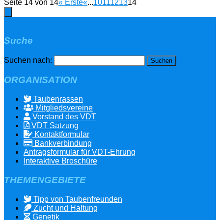
Seite 14 von 14
« Erste
«
...
10
11
12
13
14
Suche
Suchen nach:
ORGANISATION
Taubenrassen
Mitgliedsvereine
Vorstand des VDT
VDT Satzung
Kontaktformular
Bankverbindung
Antragsformular für VDT-Ehrung
Interaktive Broschüre
THEMENGEBIETE
Tipp von Taubenfreunden
Zucht und Haltung
Genetik