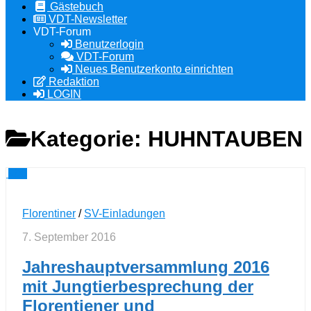
Gästebuch
VDT-Newsletter
VDT-Forum
Benutzerlogin
VDT-Forum
Neues Benutzerkonto einrichten
Redaktion
LOGIN
Kategorie:
HUHNTAUBEN
0
Florentiner
/
SV-Einladungen
7. September 2016
Jahreshauptversammlung 2016
mit Jungtierbesprechung der
Florentiener und