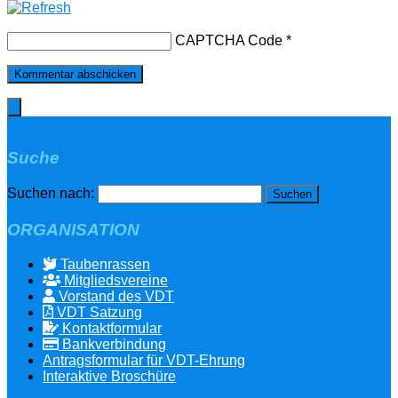
CAPTCHA Code
*
Suche
Suchen nach:
ORGANISATION
Taubenrassen
Mitgliedsvereine
Vorstand des VDT
VDT Satzung
Kontaktformular
Bankverbindung
Antragsformular für VDT-Ehrung
Interaktive Broschüre