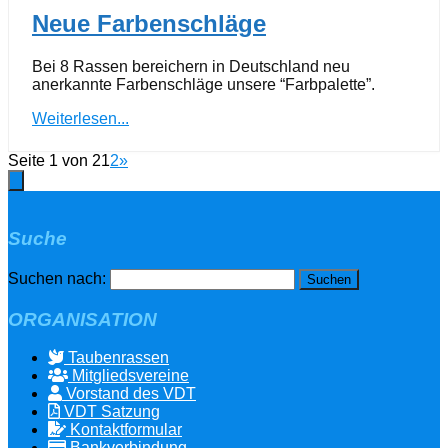
Neue Farbenschläge
Bei 8 Rassen bereichern in Deutschland neu
anerkannte Farbenschläge unsere “Farbpalette”.
Weiterlesen...
Seite 1 von 2
1
2
»
Suche
Suchen nach:
ORGANISATION
Taubenrassen
Mitgliedsvereine
Vorstand des VDT
VDT Satzung
Kontaktformular
Bankverbindung