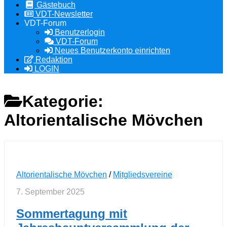
Gästebuch
VDT-Newsletter
VDT-Forum
Benutzerlogin
VDT-Forum
Neues Benutzerkonto einrichten
Redaktion
LOGIN
Kategorie:
Altorientalische Mövchen
Altorientalische Mövchen
/
Mitgliedsvereine
7. September 2025
Sommertagung mit