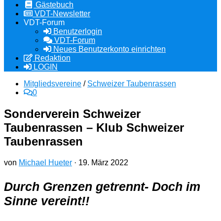
Gästebuch
VDT-Newsletter
VDT-Forum
Benutzerlogin
VDT-Forum
Neues Benutzerkonto einrichten
Redaktion
LOGIN
Mitgliedsvereine
/
Schweizer Taubenrassen
0
Sonderverein Schweizer
Taubenrassen – Klub Schweizer
Taubenrassen
von
Michael Hueter
·
19. März 2022
Durch Grenzen getrennt- Doch im
Sinne vereint!!