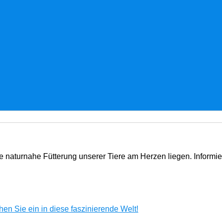
e naturnahe Fütterung unserer Tiere am Herzen liegen. Informi
en Sie ein in diese faszinierende Welt!