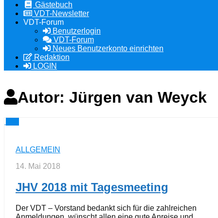
Gästebuch
VDT-Newsletter
VDT-Forum
Benutzerlogin
VDT-Forum
Neues Benutzerkonto einrichten
Redaktion
LOGIN
Autor:
Jürgen van Weyck
0
ALLGEMEIN
14. Mai 2018
JHV 2018 mit Tagesmeeting
Der VDT – Vorstand bedankt sich für die zahlreichen
Anmeldungen, wünscht allen eine gute Anreise und