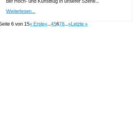
der Hoch- und Kunstflug in unserer Szene...
Weiterlesen...
Seite 6 von 15
« Erste
«
...
4
5
6
7
8
...
»
Letzte »