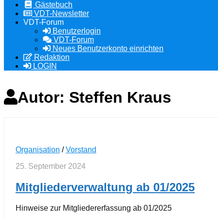
Gästebuch
VDT-Newsletter
VDT-Forum
Benutzerlogin
VDT-Forum
Neues Benutzerkonto einrichten
Redaktion
LOGIN
Autor:
Steffen Kraus
Organisation
/
Vorstand
25. September 2024
Mitgliederverwaltung ab 01/2025
Hinweise zur Mitgliedererfassung ab 01/2025