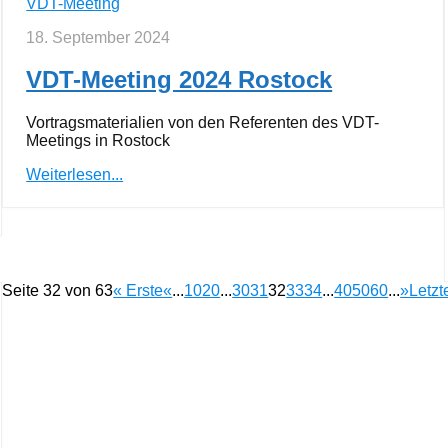
VDT-Meeting
18. September 2024
VDT-Meeting 2024 Rostock
Vortragsmaterialien von den Referenten des VDT-
Meetings in Rostock
Weiterlesen...
Seite 32 von 63
« Erste
«
...
10
20
...
30
31
32
33
34
...
40
50
60
...
»
Letzt