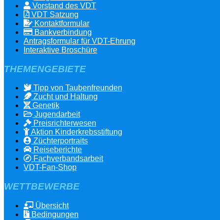
Vorstand des VDT
VDT Satzung
Kontaktformular
Bankverbindung
Antragsformular für VDT-Ehrung
Interaktive Broschüre
THEMENGEBIETE
Tipp von Taubenfreunden
Zucht und Haltung
Genetik
Jugendarbeit
Preisrichterwesen
Aktion Kinderkrebsstiftung
Züchterportraits
Reiseberichte
Fachverbandsarbeit
VDT-Fan-Shop
WETTBEWERBE
Übersicht
Bedingungen