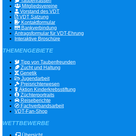
Taubenrassen
Mitgliedsvereine
Vorstand des VDT
VDT Satzung
Kontaktformular
Bankverbindung
Antragsformular für VDT-Ehrung
Interaktive Broschüre
THEMENGEBIETE
Tipp von Taubenfreunden
Zucht und Haltung
Genetik
Jugendarbeit
Preisrichterwesen
Aktion Kinderkrebsstiftung
Züchterportraits
Reiseberichte
Fachverbandsarbeit
VDT-Fan-Shop
WETTBEWERBE
Übersicht