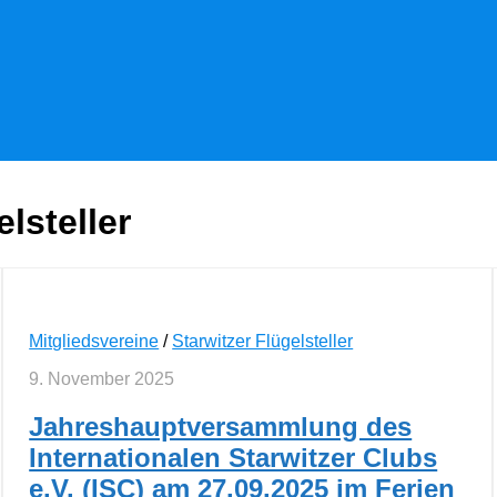
elsteller
Mitgliedsvereine
/
Starwitzer Flügelsteller
9. November 2025
Jahreshauptversammlung des
Internationalen Starwitzer Clubs
e.V. (ISC) am 27.09.2025 im Ferien