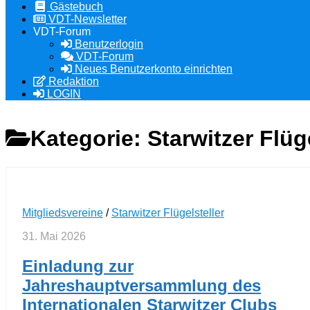
Gästebuch
VDT-Newsletter
VDT-Forum
Benutzerlogin
VDT-Forum
Neues Benutzerkonto einrichten
Redaktion
LOGIN
Kategorie:
Starwitzer Flüg
Mitgliedsvereine
/
Starwitzer Flügelsteller
31. Mai 2026
Einladung zur
Jahreshauptversammlung des
Internationalen Starwitzer Clubs