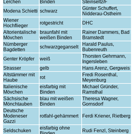
Lerchen
Binden
Steinseltz/F
Günter Schuffert,
Modena Schietti
schwarz
Nidderau-Ostheim
Wiener
rotgestricht
DHC
Hochflieger
Altorientalische
braunfahl mit
Rainer Dammers, Bad
Mövchen
weißen Binden
Bramstedt
Nürnberger
Harald Paulus,
schwarzgeganselt
Bagdetten
Bubenreuth
Thorsten Gehrmann,
Genter Kröpfer
weiß
Ingersleben
Strasser
gelb
Hans Arenz, Gergweis
Altstämmer mit
Fredi Rosenthal,
rot
Haube
Meyenburg
Italienische
eisfarbig mit
Michael Gründer,
Mövchen
Binden
Ramsthal
Sächsische
blau mit weißen
Theresa Wagner,
Mönchtauben
Binden
Gornsdorf
Deutsche
Modeneser
rotfahl-gehämmert
Ferdi Kriener, Rietberg
Gazzi
eisfarbig ohne
Seldschuken
Rudi Fenzl, Steinberg
Binden