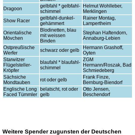
gelbfahl * gelbfahl-
Helmut Wohlleber,
Dragoon
schimmel
Merklingen
gelbfahl-dunkel-
Rainer Montag,
Show Racer
gehämmert
Lampertheim
Blodinetten, blau
Orientalische
Stephan Haftendorn,
mit weissen
Mövchen
Annaburg-Lebien
Binden
Ostpreußische
Hermann Grashoff,
schwarz oder gelb
Werfer
Oyten
Starwitzer
ZGM
blaufahl * blaufahl-
Flügelsteller-
Hermann/Roszak, Bad
schimmel
Kröpfer
Schmiedeberg
Sächsiche
Frank Finze,
rot oder gelb
Mondtauben
Bernburg-Biendorf
Englische Long
belatscht, rot oder
Otto Jensen,
Faced Tümmler
gelb
Beschendorf
Weitere Spender zugunsten der Deutschen