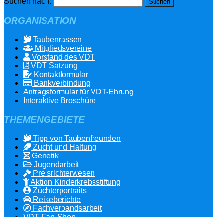
Suchen nach:
ORGANISATION
Taubenrassen
Mitgliedsvereine
Vorstand des VDT
VDT Satzung
Kontaktformular
Bankverbindung
Antragsformular für VDT-Ehrung
Interaktive Broschüre
THEMENGEBIETE
Tipp von Taubenfreunden
Zucht und Haltung
Genetik
Jugendarbeit
Preisrichterwesen
Aktion Kinderkrebsstiftung
Züchterportraits
Reiseberichte
Fachverbandsarbeit
VDT-Fan-Shop